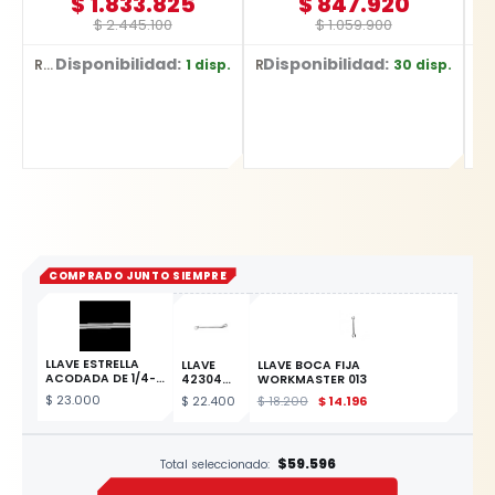
$
1.833.825
$
847.920
$
2.445.100
$
1.059.900
Disponibilidad:
Disponibilidad:
D
1 disp.
30 disp.
Ref: 0601.072.Z00-000
Ref: BR10
Ref: YT-7077
COMPRADO JUNTO SIEMPRE
LLAVE ESTRELLA
LLAVE
LLAVE BOCA FIJA
ACODADA DE 1/4-
42304
WORKMASTER 013
5/16"
ESTRELLA
$
23.000
$
22.400
$
18.200
$
14.196
12X13MM
ESTE PRODUCTO
$59.596
Total seleccionado: