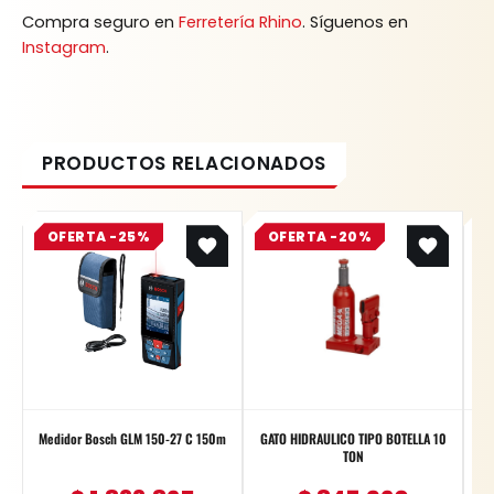
Compra seguro en
Ferretería Rhino
. Síguenos en
Instagram
.
Original
Current
Original
Current
OFERTA -25%
price
price
OFERTA -20%
price
price
was:
is:
was:
is:
$ 2.445.100.
$ 1.833.825.
$ 1.059.900.
$ 847.920.
Medidor Bosch GLM 150-27 C 150m
GATO HIDRAULICO TIPO BOTELLA 10
TON