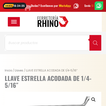
Ir
na
¿Dudas? Escríbenos por
WhatsApp
Envío
GRATIS
en Bogotá
16:34:34
OFERTA
al
contenido
Búsqueda
de
productos
LLAVE
Inicio
/
Llaves
/ LLAVE ESTRELLA ACODADA DE 1/4-5/16″
ESTRELLA
LLAVE ESTRELLA ACODADA DE 1/4-
ACODADA
5/16″
DE
1/4-
5/16"
cantidad