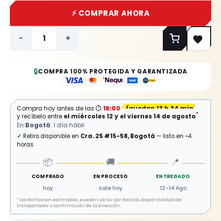
⚡ COMPRAR AHORA
-
+
🔒
COMPRA 100% PROTEGIDA Y GARANTIZADA
Compra hoy antes de las
⏱
16:00
(
quedan 13 h 34 min
)
*
y recíbelo entre
el miércoles 12 y el viernes 14 de agosto
En
Bogotá
: 1 día hábil
✓
Retiro disponible en
Cra. 25 #15-58, Bogotá
— listo en ~4
horas
📦
🚚
📍
COMPRADO
EN PROCESO
ENTREGADO
hoy
sale hoy
12–14 Ago
*
Las fechas son estimadas: pueden variar por festivos, disponibilidad del
transportador o confirmación de la dirección.