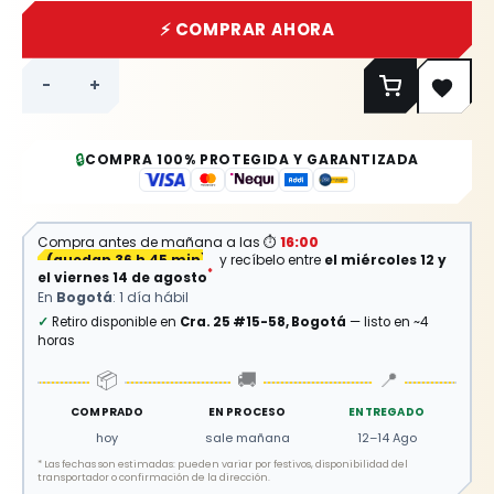
⚡ COMPRAR AHORA
-
+
🔒
COMPRA 100% PROTEGIDA Y GARANTIZADA
Compra antes de mañana a las
⏱
16:00
(
quedan 36 h 45 min
)
y recíbelo entre
el miércoles 12 y
*
el viernes 14 de agosto
En
Bogotá
: 1 día hábil
✓
Retiro disponible en
Cra. 25 #15-58, Bogotá
— listo en ~4
horas
📦
🚚
📍
COMPRADO
EN PROCESO
ENTREGADO
hoy
sale mañana
12–14 Ago
*
Las fechas son estimadas: pueden variar por festivos, disponibilidad del
transportador o confirmación de la dirección.