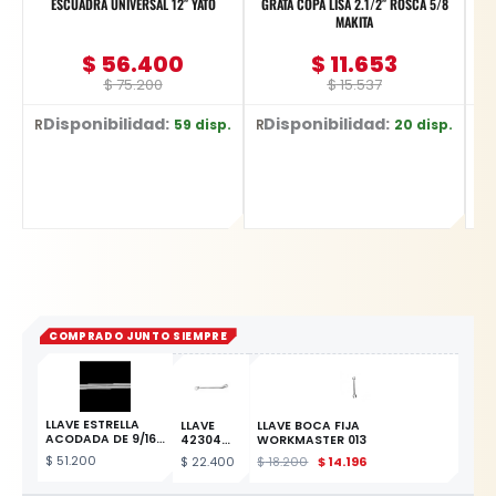
ESCUADRA UNIVERSAL 12″ YATO
GRATA COPA LISA 2.1/2″ ROSCA 5/8
L
MAKITA
$
56.400
$
11.653
$
75.200
$
15.537
Disponibilidad:
Disponibilidad:
D
59 disp.
20 disp.
Ref: YT-70772
Ref: D-26515
Ref: YT-622
COMPRADO JUNTO SIEMPRE
LLAVE ESTRELLA
LLAVE
LLAVE BOCA FIJA
ACODADA DE 9/16-
42304
WORKMASTER 013
5/8
ESTRELLA
$
51.200
$
22.400
$
18.200
$
14.196
12X13MM
ESTE PRODUCTO