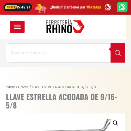
Ir
cada semana
¿Dudas? Escríbenos por
WhatsApp
Envío
GRATIS
en B
15:45:20
OFERTA
al
contenido
Búsqueda
de
productos
LLAVE
Inicio
/
Llaves
/ LLAVE ESTRELLA ACODADA DE 9/16-5/8
ESTRELLA
LLAVE ESTRELLA ACODADA DE 9/16-
ACODADA
5/8
DE
9/16-
5/8
cantidad