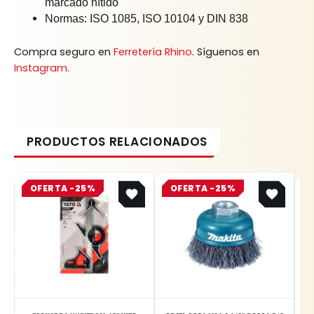
marcado nítido
Normas: ISO 1085, ISO 10104 y DIN 838
Compra seguro en
Ferretería Rhino
. Síguenos en
Instagram
.
Original
Current
Original
Current
OFERTA -25%
price
price
OFERTA -25%
price
price
was:
is:
was:
is:
$ 75.200.
$ 56.400.
$ 15.537.
$ 11.653.