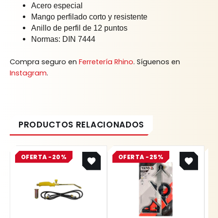
Acero especial
Mango perfilado corto y resistente
Anillo de perfil de 12 puntos
Normas: DIN 7444
Compra seguro en
Ferretería Rhino
. Síguenos en
Instagram
.
Original
Current
Original
Current
OFERTA -20%
price
price
OFERTA -25%
price
price
was:
is:
was:
is:
$ 101.200.
$ 80.960.
$ 75.200.
$ 56.400.