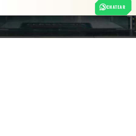
CHATEAR
Nuestra empresa
Política de Tratamiento de Datos Personales
Términos y condiciones de uso
Cambios y devoluciones
Sobre nosotros
FERRETERÍA RHINO
L-V: 8:00 a.m. - 5:00 p.m.
Sáb: 9:00 am - 2:00 pm
Cra 25 No. 15-58 Paloquemao, Bogotá D.C.