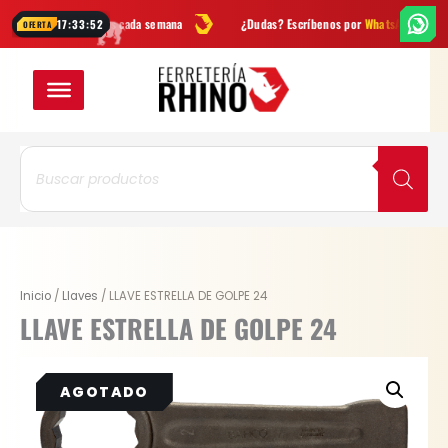
Ir
as
y novedades cada semana
¿Dudas? Escríbenos por
WhatsApp
En
17:33:52
OFERTA
al
contenido
Búsqueda
de
productos
Inicio
/
Llaves
/ LLAVE ESTRELLA DE GOLPE 24
LLAVE ESTRELLA DE GOLPE 24