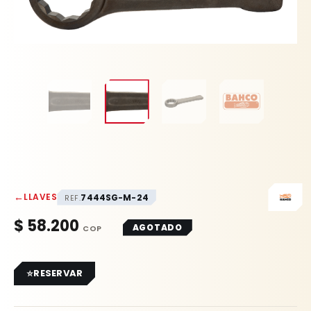
←
LLAVES
7444SG-M-24
REF.
$
58.200
AGOTADO
RESERVAR