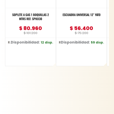
SOPLETE A GAS 1 BOQUILLAS 2
ESCUADRA UNIVERSAL 12″ YATO
MTRS REF. SPK030
$
80.960
$
56.400
$
101.200
$
75.200
Disponibilidad:
Disponibilidad:
D
12 disp.
59 disp.
Ref: SPK030
Ref: YT-70772
Ref: YT-6222