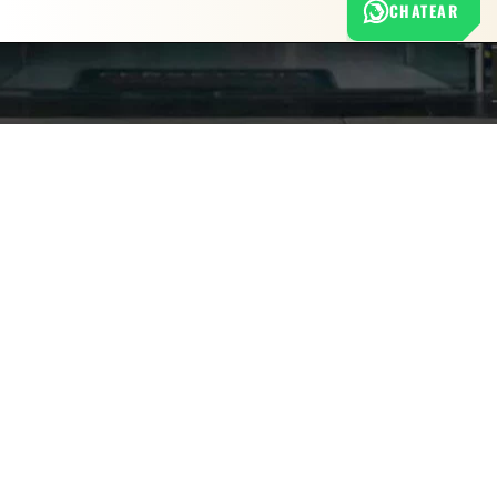
CHATEAR
Nuestra empresa
Política de Tratamiento de Datos Personales
Términos y condiciones de uso
Cambios y devoluciones
Sobre nosotros
FERRETERÍA RHINO
L-V: 8:00 a.m. - 5:00 p.m.
Sáb: 9:00 am - 2:00 pm
Cra 25 No. 15-58 Paloquemao, Bogotá D.C.