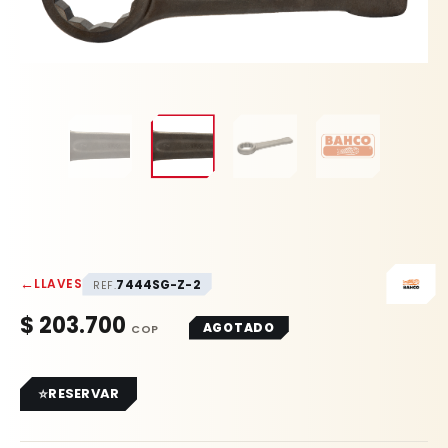
←
LLAVES
7444SG-Z-2
REF.
$
203.700
AGOTADO
RESERVAR