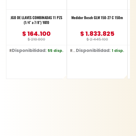
JGO DE LLAVES COMBINADAS 11 PZS
Medidor Bosch GLM 150-27 C 150m
GATO
(1/4″ a 7/8″) YATO
$
164.100
$
1.833.825
$
218.800
$
2.445.100
Disponibilidad:
Disponibilidad:
D
55 disp.
1 disp.
Ref: YT-48851
Ref: 0601.072.Z00-000
Ref: BR1