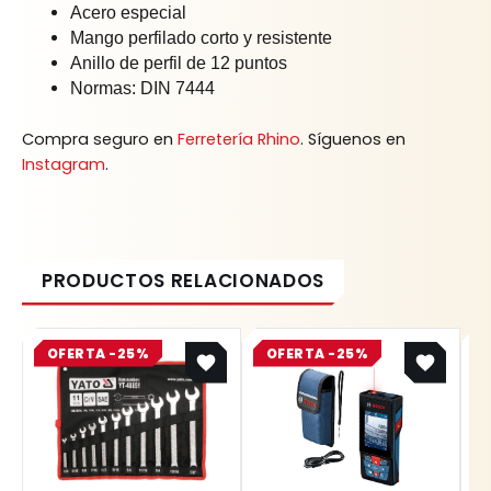
Acero especial
Mango perfilado corto y resistente
Anillo de perfil de 12 puntos
Normas: DIN 7444
Compra seguro en
Ferretería Rhino
. Síguenos en
Instagram
.
Original
Current
Original
Current
OFERTA -25%
price
price
OFERTA -25%
price
price
was:
is:
was:
is:
$ 218.800.
$ 164.100.
$ 2.445.100.
$ 1.833.825.