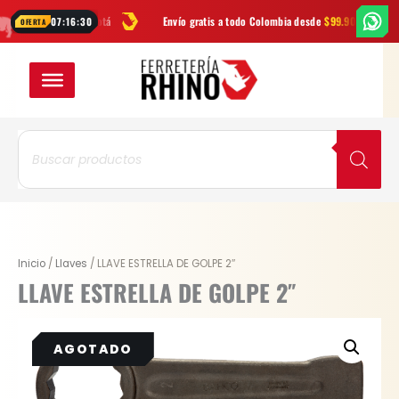
Ir
ATIS
en Bogotá
Envío gratis a todo Colombia desde
$99.900
Las m
07:16:30
OFERTA
al
contenido
Búsqueda
de
productos
Inicio
/
Llaves
/ LLAVE ESTRELLA DE GOLPE 2″
LLAVE ESTRELLA DE GOLPE 2″