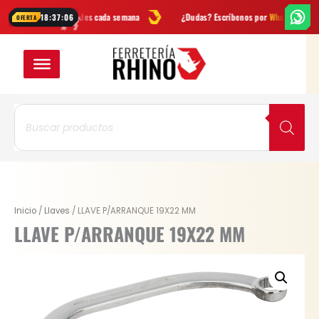
Ir
tas
y novedades cada semana
¿Dudas? Escríbenos por
WhatsApp
En
18:37:05
OFERTA
al
contenido
Búsqueda
de
productos
LLAVE
Inicio
/
Llaves
/ LLAVE P/ARRANQUE 19X22 MM
P/ARRANQUE
LLAVE P/ARRANQUE 19X22 MM
19X22
MM
cantidad