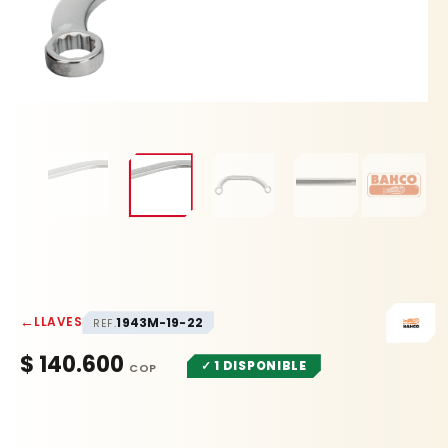
←
LLAVES
1943M-19-22
REF.
$
140.600
✓ 1 DISPONIBLE