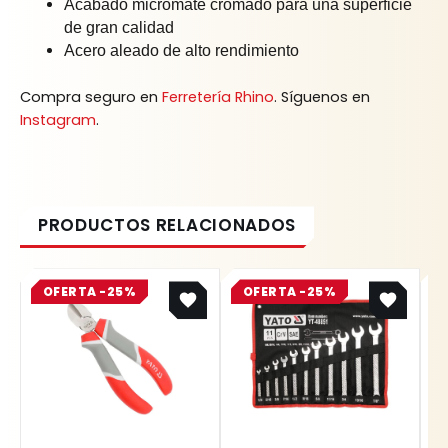
Acabado micromate cromado para una superficie
de gran calidad
Acero aleado de alto rendimiento
Compra seguro en
Ferretería Rhino
. Síguenos en
Instagram
.
Original
Current
Original
Current
OFERTA -25%
price
price
OFERTA -25%
price
price
was:
is:
was:
is:
$ 31.800.
$ 23.850.
$ 218.800.
$ 164.100.