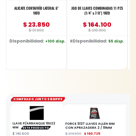
ALICATE CORTAFRÍO LATERAL 6″
JGO DE LLAVES COMBINADAS 11 PZS
YATO
(1/4″ a 7/8″) YATO
Pu
$
23.850
$
164.100
$
31.800
$
218.800
Disponibilidad:
Disponibilidad:
+100 disp.
55 disp.
Ref: YT-2036
Ref: YT-48851
Ref: DW752/B
COMPRADO JUNTO SIEMPRE
LLAVE P/ARRANQUE 19X22
FORCE 5137 LLAVES ALLEN MM
MM
CON APRAZADERA 2 / 19MM
ESTE PRODUCTO
$
140.600
$
214.300
$
160.725