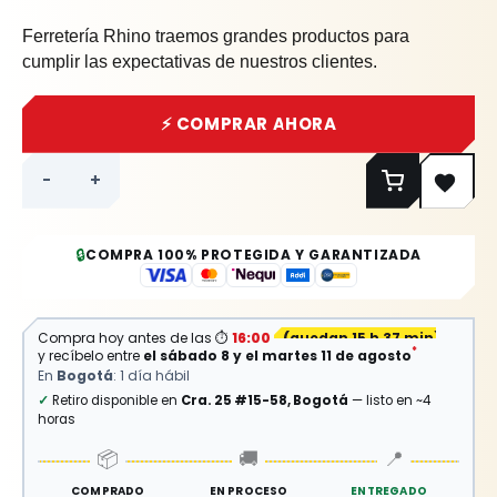
Ferretería Rhino traemos grandes productos para
cumplir las expectativas de nuestros clientes.
⚡ COMPRAR AHORA
-
+
🔒
COMPRA 100% PROTEGIDA Y GARANTIZADA
Compra hoy antes de las
⏱
16:00
(
quedan 15 h 37 min
)
*
y recíbelo entre
el sábado 8 y el martes 11 de agosto
En
Bogotá
: 1 día hábil
✓
Retiro disponible en
Cra. 25 #15-58, Bogotá
— listo en ~4
horas
📦
🚚
📍
COMPRADO
EN PROCESO
ENTREGADO