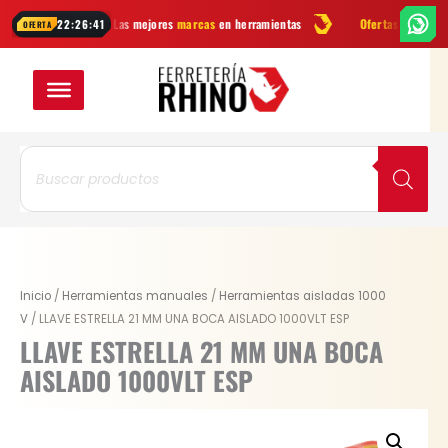
Ir
Las mejores
marcas
en herramientas
Ofertas
y novedades cada s
22:26:41
OFERTA
al
contenido
Búsqueda
de
productos
LLAVE
Inicio
/
Herramientas manuales
/
Herramientas aisladas 1000
ESTRELLA
V
/ LLAVE ESTRELLA 21 MM UNA BOCA AISLADO 1000VLT ESP
21
LLAVE ESTRELLA 21 MM UNA BOCA
MM
AISLADO 1000VLT ESP
UNA
BOCA
AISLADO