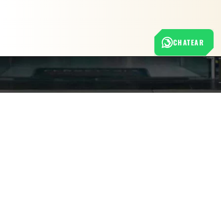
CHATEAR
Nuestra empresa
LLAVE
⚡ COMPRAR AHORA
ESTRELLA
$
152.900
Política de Tratamiento de Datos Personales
✓ 1 DISPONIBLE
21
Términos y condiciones de uso
-
+
MM
Cambios y devoluciones
UNA
Sobre nosotros
BOCA
AISLADO
1000VLT
ESP
FERRETERÍA RHINO
cantidad
L-V: 8:00 a.m. - 5:00 p.m.