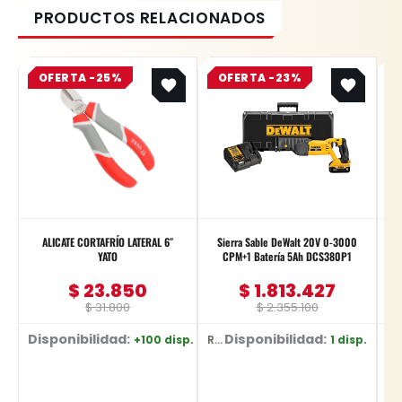
Original
Current
Original
Current
OFERTA -25%
price
price
OFERTA -23%
price
price
was:
is:
was:
is:
$ 31.800.
$ 23.850.
$ 2.355.100.
$ 1.813.427.
ALICATE CORTAFRÍO LATERAL 6″
Sierra Sable DeWalt 20V 0-3000
YATO
CPM+1 Batería 5Ah DCS380P1
$
23.850
$
1.813.427
$
31.800
$
2.355.100
Disponibilidad:
Disponibilidad:
D
+100 disp.
1 disp.
Ref: YT-2036
Ref: DCS380P1
Ref: YT-217