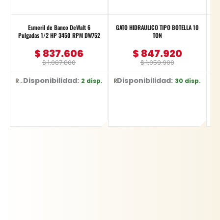
Esmeril de Banco DeWalt 6
GATO HIDRAULICO TIPO BOTELLA 10
Pulgadas 1/2 HP 3450 RPM DW752
TON
$
837.606
$
847.920
$
1.087.800
$
1.059.900
Disponibilidad:
Disponibilidad:
D
2 disp.
30 disp.
Ref: DW752/B3
Ref: BR10
Ref: YT-6226