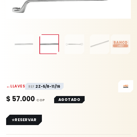
←
LLAVES
2Z-5/8-11/16
REF.
$
57.000
AGOTADO
RESERVAR