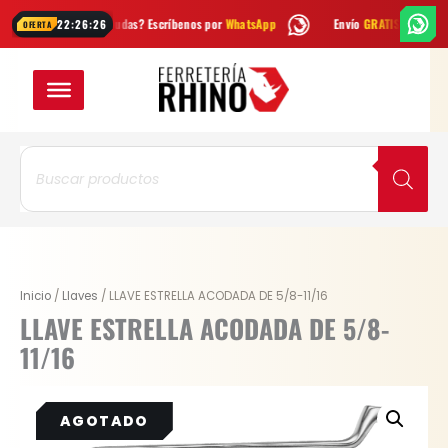
Ir
¿Dudas? Escríbenos por
WhatsApp
Envío
GRATIS
en Bogotá
22:26:26
OFERTA
al
contenido
Búsqueda
de
productos
Inicio
/
Llaves
/ LLAVE ESTRELLA ACODADA DE 5/8-11/16
LLAVE ESTRELLA ACODADA DE 5/8-
11/16