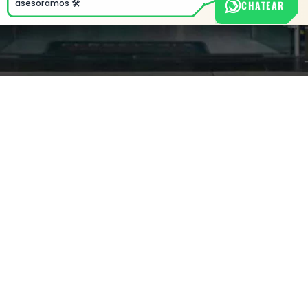
CHATEAR
asesoramos 🛠️
Nuestra empresa
Política de Tratamiento de Datos Personales
Términos y condiciones de uso
Cambios y devoluciones
Sobre nosotros
FERRETERÍA RHINO
L-V: 8:00 a.m. - 5:00 p.m.
Sáb: 9:00 am - 2:00 pm
Cra 25 No. 15-58 Paloquemao, Bogotá D.C.