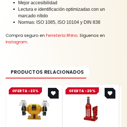
Mejor accesibilidad
Lectura e identificación optimizadas con un
marcado nítido
Normas: ISO 1085, ISO 10104 y DIN 838
Compra seguro en
Ferretería Rhino
. Síguenos en
Instagram
.
Original
Current
Original
Current
OFERTA -23%
price
price
OFERTA -20%
price
price
was:
is:
was:
is:
$ 1.087.800.
$ 837.606.
$ 1.059.900.
$ 847.920.