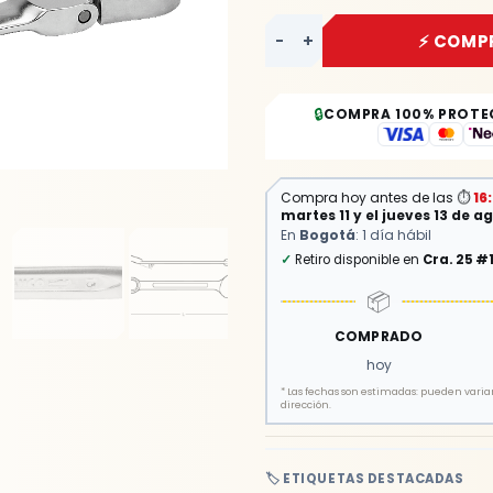
-
+
⚡ COMP
🔒
COMPRA 100% PROTE
⏱
Compra hoy antes de las
16
martes 11 y el jueves 13 de a
En
Bogotá
: 1 día hábil
✓
Retiro disponible en
Cra. 25 #
📦
COMPRADO
hoy
*
Las fechas son estimadas: pueden variar 
dirección.
🏷️ ETIQUETAS DESTACADAS