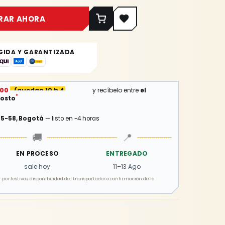
RAR AHORA
GIDA Y GARANTIZADA
:00
(
quedan 10 h 40 min
)
y recíbelo entre
el
*
gosto
15-58, Bogotá
— listo en ~4 horas
🚚
📍
EN PROCESO
ENTREGADO
sale hoy
11–13 Ago
por festivos, disponibilidad del transportador o confirmación de la