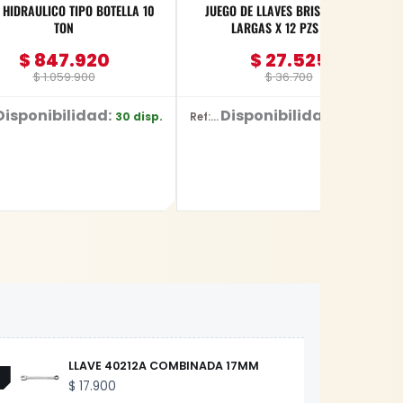
RAULICO TIPO BOTELLA 10
JUEGO DE LLAVES BRISTOL EXTRA
TON
LARGAS X 12 PZS YATO
$
847.920
$
27.525
$
1.059.900
$
36.700
Disponibilidad:
Disponibilidad:
30 disp.
55 disp.
Ref: YT-5836
LLAVE 40212A COMBINADA 17MM
$
17.900