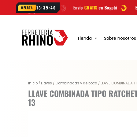
Ir
atsApp
Envío
GRATIS
en Bogotá
Envío gratis a todo Co
13:39:45
OFERTA
al
contenido
Tienda
Sobre nosotros
Inicio
/
Llaves
/
Combinadas y de boca
/ LLAVE COMBINADA TI
LLAVE COMBINADA TIPO RATCHE
13