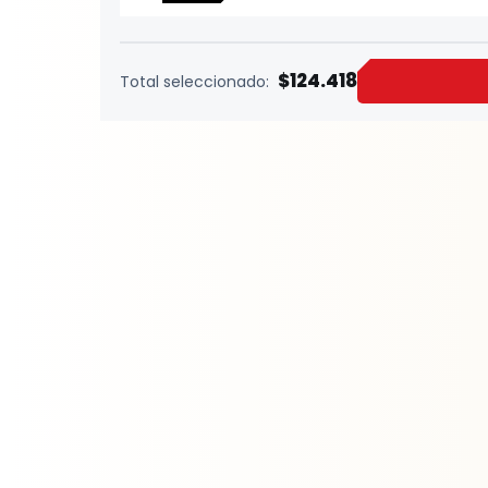
$124.418
Total seleccionado: