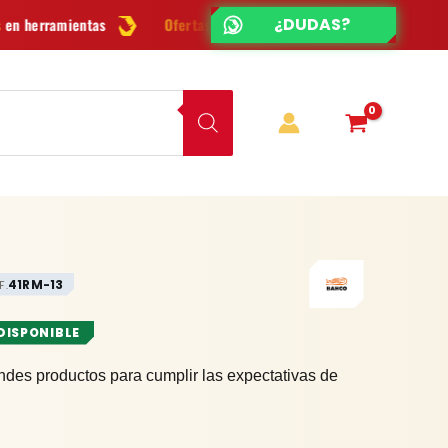
¿CHATEAMOS?
¿DUDAS?
Ofertas
y novedades cada semana
¿Dudas? Escríbenos por
W
41RM-13
F.
 DISPONIBLE
ndes productos para cumplir las expectativas de