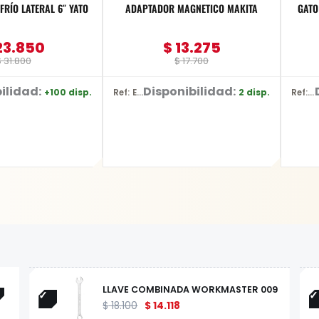
FRÍO LATERAL 6″ YATO
ADAPTADOR MAGNETICO MAKITA
GATO HID
23.850
$
13.275
$
31.800
$
17.700
ilidad:
Disponibilidad:
+100 disp.
2 disp.
Ref: E-03442
Ref: BR10
LLAVE COMBINADA WORKMASTER 009
$
18.100
$
14.118