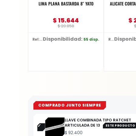
LIMA PLANA BASTARDA 8″ YATO
ALICATE CORTA
$
15.644
$
$
20.858
Disponibilidad:
Disponib
55 disp.
Ref: YT-62229
Ref: YT-2036
COMPRADO JUNTO SIEMPRE
LLAVE COMBINADA TIPO RATCHET
ARTICULADA DE 13
ESTE PRODUCTO
$
92.400