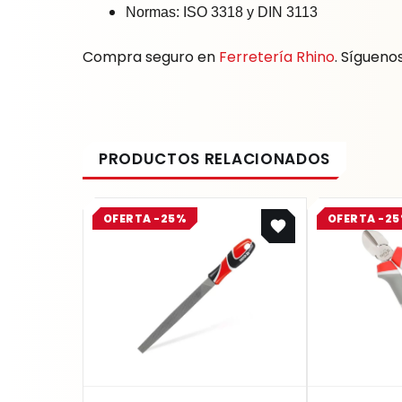
Normas: ISO 3318 y DIN 3113
Compra seguro en
Ferretería Rhino
. Sígueno
Original
Current
OFERTA -25%
OFERTA -2
price
price
was:
is:
$ 20.858.
$ 15.644.