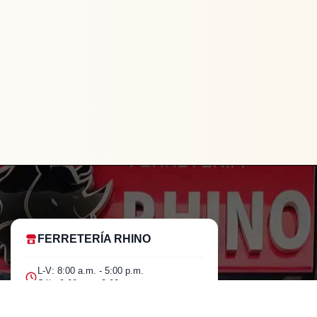
FERRETERÍA RHINO
L-V: 8:00 a.m. - 5:00 p.m.
Sáb: 9:00 am - 2:00 pm
LLAVE
COMBINADA
$
92.400
Cra 25 No. 15-58 Paloquemao, Bogotá