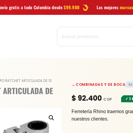
lombia desde
$99.900
Las mejores
marcas
en herramientas
Búsqueda
de
productos
LLAVE
PO RATCHET ARTICULADA DE 13
←
COMBINADAS Y DE BOCA
RE
COMBINADA
T ARTICULADA DE
TIPO
$
92.400
✓ 1
RATCHET
ARTICULADA
Ferretería Rhino traemos gra
DE
nuestros clientes.
13
cantidad