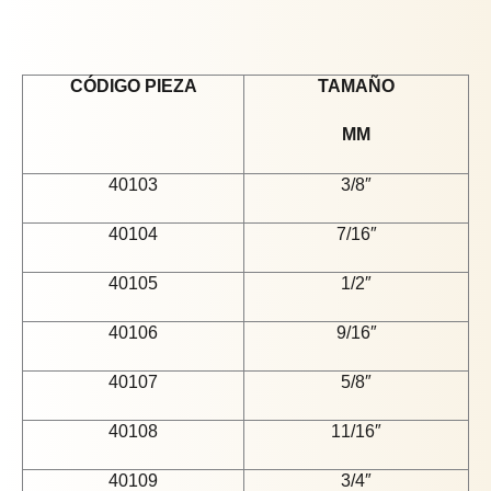
CÓDIGO PIEZA
TAMAÑO
MM
40103
3/8″
40104
7/16″
40105
1/2″
40106
9/16″
40107
5/8″
40108
11/16″
40109
3/4″