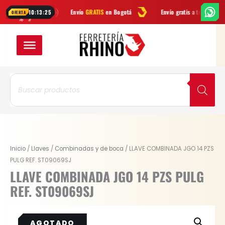
Ir
App
Envío
GRATIS
en Bogotá
Envío gratis a todo Colombia desde
$
10:13:24
OFERTA
al
contenido
Búsqueda
de
productos
Inicio
/
Llaves
/
Combinadas y de boca
/ LLAVE COMBINADA JGO 14 PZS
PULG REF. ST09069SJ
LLAVE COMBINADA JGO 14 PZS PULG
REF. ST09069SJ