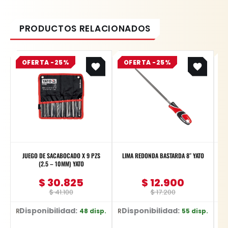
Original
Current
Original
Current
OFERTA -25%
price
price
OFERTA -25%
price
price
was:
is:
was:
is:
$ 41.100.
$ 30.825.
$ 17.200.
$ 12.900.
JUEGO DE SACABOCADO X 9 PZS
LIMA REDONDA BASTARDA 8″ YATO
(2.5 – 10MM) YATO
$
30.825
$
12.900
$
41.100
$
17.200
Disponibilidad:
Disponibilidad:
D
48 disp.
55 disp.
Ref: YT-3590
Ref: YT-62269
Ref: YT-374