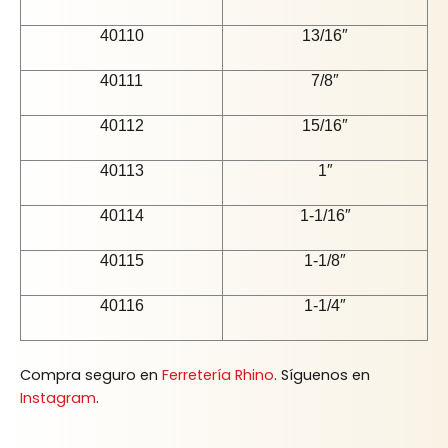
40110
13/16″
40111
7/8″
40112
15/16″
40113
1″
40114
1-1/16″
40115
1-1/8″
40116
1-1/4″
Compra seguro en
Ferretería Rhino
. Síguenos en
Instagram
.