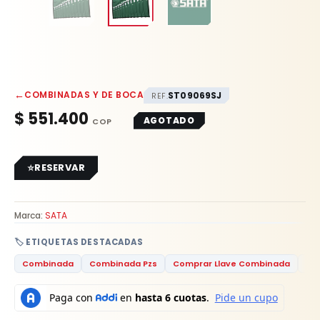
←
COMBINADAS Y DE BOCA
ST09069SJ
REF.
$
551.400
AGOTADO
RESERVAR
Marca:
SATA
🏷️ ETIQUETAS DESTACADAS
Combinada
Combinada Pzs
Comprar Llave Combinada
Fer