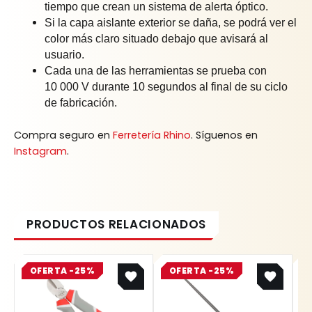
tiempo que crean un sistema de alerta óptico.
Si la capa aislante exterior se daña, se podrá ver el
color más claro situado debajo que avisará al
usuario.
Cada una de las herramientas se prueba con
10 000 V durante 10 segundos al final de su ciclo
de fabricación.
Compra seguro en
Ferretería Rhino
. Síguenos en
Instagram
.
Original
Current
Original
Current
OFERTA -25%
price
price
OFERTA -25%
price
price
was:
is:
was:
is:
$ 31.800.
$ 23.850.
$ 17.200.
$ 12.900.