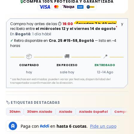
🔒
COMPRA 100% PROTEGIDA Y GARANTIZADA
Compra hoy antes de las
⏱
16:00
(
quedan 7 h 40 min
)
y
*
recíbelo entre
el miércoles 12 y el viernes 14 de agosto
En
Bogotá
: 1 día hábil
✓
Retiro disponible en
Cra. 25 #15-58, Bogotá
— listo en ~4
horas
📦
🚚
📍
COMPRADO
EN PROCESO
ENTREGADO
hoy
sale hoy
12–14 Ago
*
Las fechas son estimadas: pueden variar por festivos, disponibilidad del
transportador o confirmación de la dirección.
🏷️ ETIQUETAS DESTACADAS
30Mm
30Mm Aislado
Aislado
Aislado Español
Comprar Ll