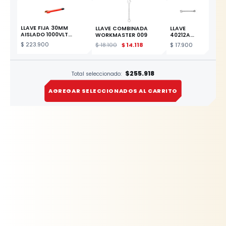
LLAVE FIJA 30MM
LLAVE COMBINADA
LLAVE
AISLADO 1000VLT
WORKMASTER 009
40212A
ESPAÑOL
COMBINADA
$
223.900
$
18.100
$
14.118
$
17.900
17MM
ESTE PRODUCTO
$255.918
Total seleccionado:
AGREGAR SELECCIONADOS AL CARRITO