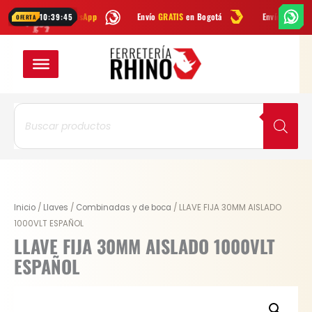
Ir
s por
WhatsApp
Envío
GRATIS
en Bogotá
Envío gratis a todo Colom
10:39:44
OFERTA
al
contenido
Búsqueda
de
productos
LLAVE
Inicio
/
Llaves
/
Combinadas y de boca
/ LLAVE FIJA 30MM AISLADO
FIJA
1000VLT ESPAÑOL
30MM
LLAVE FIJA 30MM AISLADO 1000VLT
AISLADO
ESPAÑOL
1000VLT
ESPAÑOL
cantidad