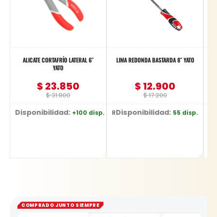
ALICATE CORTAFRÍO LATERAL 6″
LIMA REDONDA BASTARDA 8″ YATO
M
YATO
$
23.850
$
12.900
$
31.800
$
17.200
Disponibilidad:
Disponibilidad:
+100 disp.
55 disp.
Ref: YT-2036
Ref: YT-62269
Ref: YT-82813
COMPRADO JUNTO SIEMPRE