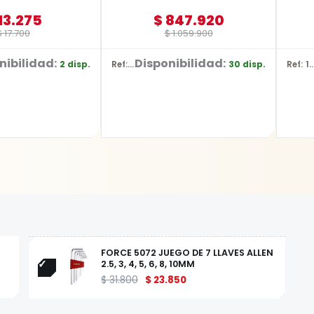
13.275
$
847.920
$
17.700
$
1.059.900
nibilidad:
Disponibilidad:
2 disp.
30 disp.
Ref: BR10
Ref: 18
FORCE 5072 JUEGO DE 7 LLAVES ALLEN
2.5, 3, 4, 5, 6, 8, 10MM
$
31.800
$
23.850