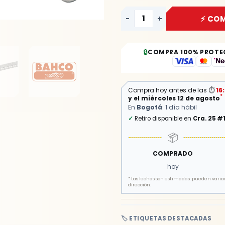
-
+
⚡ CO
🔒
COMPRA 100% PROTE
Compra hoy antes de las
⏱
16
*
y el miércoles 12 de agosto
En
Bogotá
: 1 día hábil
✓
Retiro disponible en
Cra. 25 #
📦
COMPRADO
hoy
*
Las fechas son estimadas: pueden variar 
dirección.
🏷️ ETIQUETAS DESTACADAS