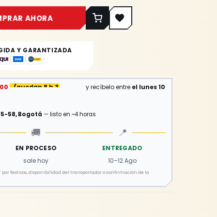
MPRAR AHORA
GIDA Y GARANTIZADA
:00
(
quedan 8 h 34 min
)
y recíbelo entre
el lunes 10
15-58, Bogotá
— listo en ~4 horas
🚚
📍
EN PROCESO
ENTREGADO
sale hoy
10–12 Ago
por festivos, disponibilidad del transportador o confirmación de la