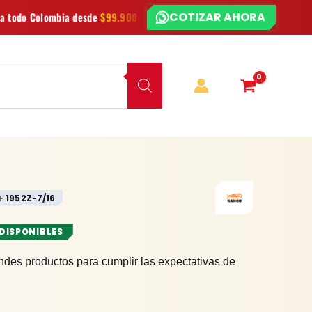
COTIZAR AHORA
¿CHATEAMOS?
de
$99.900
Las mejores
marcas
en herramientas
Oferta
1952Z-7/16
F.
 DISPONIBLES
ndes productos para cumplir las expectativas de