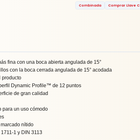
Combinada
Comprar Llave 
más fina con una boca abierta angulada de 15°
dillos con la boca cerrada angulada de 15° acodada
l producto
l perfil Dynamic Profile™ de 12 puntos
ficie de gran calidad
o para un uso cómodo
es
 marcado nítido
 1711-1 y DIN 3113