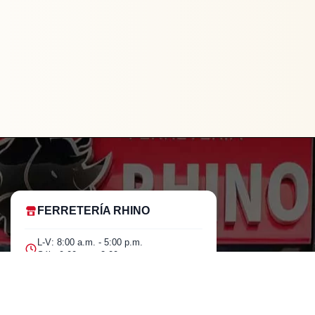
FERRETERÍA RHINO
L-V: 8:00 a.m. - 5:00 p.m.
Sáb: 9:00 am - 2:00 pm
LLAVE
COMBINADA
Cra 25 No. 15-58 Paloquemao, Bogotá
-
+
⚡ COMPRAR AHORA
DE
D.C.
BLES
7/16