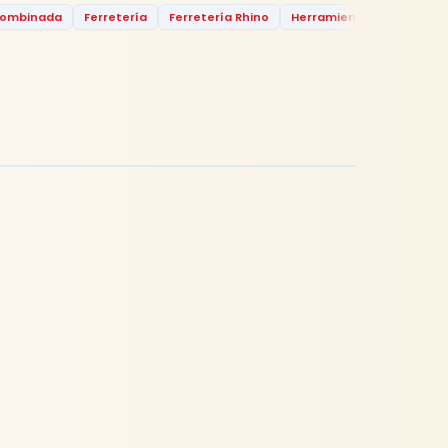
Combinada
Ferretería
Ferretería Rhino
Herramientas
Llave