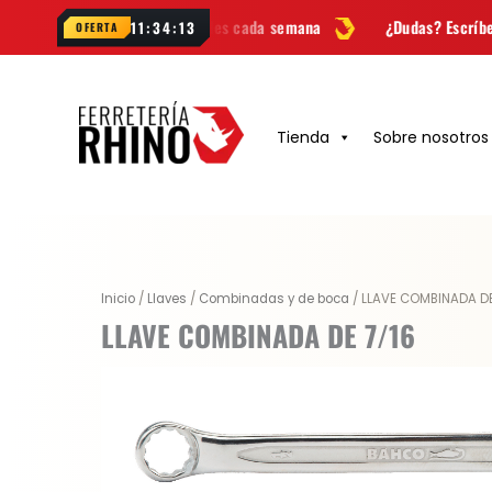
Ir
y novedades cada semana
¿Dudas? Escríbenos por
WhatsApp
11:34:12
OFERTA
al
contenido
Tienda
Sobre nosotros
Inicio
/
Llaves
/
Combinadas y de boca
/ LLAVE COMBINADA DE
LLAVE COMBINADA DE 7/16