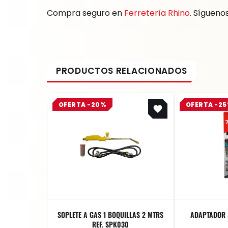
Compra seguro en
Ferretería Rhino
. Sígueno
Original
Current
OFERTA -20%
OFERTA -2
price
price
was:
is:
$ 101.200.
$ 80.960.
SOPLETE A GAS 1 BOQUILLAS 2 MTRS
ADAPTADOR 
REF. SPK030