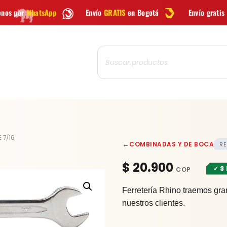
Envío
GRATIS
en Bogotá
Envío gratis a todo Colombia des
Búsqueda
de
productos
LLAVE
 7/16
←
COMBINADAS Y DE BOCA
RE
COMBINADA
DE
$
20.900
✓ 3
7/16
cantidad
Ferretería Rhino traemos gra
nuestros clientes.