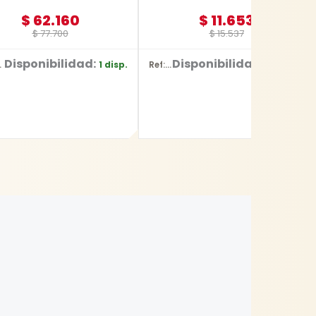
$
62.160
$
11.653
$
77.700
$
15.537
Disponibilidad:
Disponibilidad:
1 disp.
20 disp.
37
Ref: D-26515