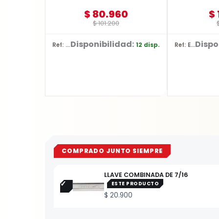
$
80.960
$
$
101.200
Disponibilidad:
Dispo
12 disp.
Ref: SPK030
Ref: E-03442
COMPRADO JUNTO SIEMPRE
LLAVE COMBINADA DE 7/16
ESTE PRODUCTO
$
20.900