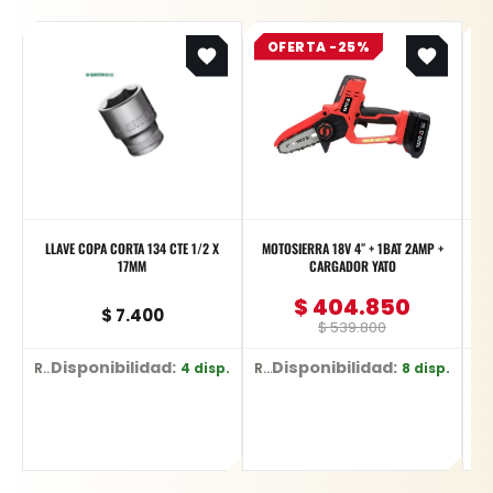
Original
Current
OFERTA -25%
price
price
was:
is:
$ 539.800.
$ 404.850.
LLAVE COPA CORTA 134 CTE 1/2 X
MOTOSIERRA 18V 4″ + 1BAT 2AMP +
17MM
CARGADOR YATO
$
404.850
$
7.400
$
539.800
Disponibilidad:
Disponibilidad:
D
4 disp.
8 disp.
Ref: 13308
Ref: YT-828135
Ref: YT-217