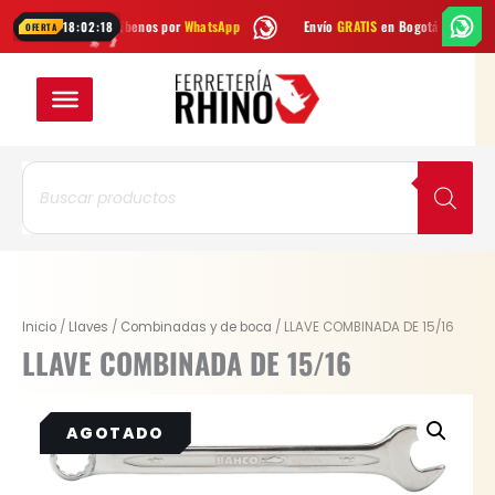
Ir
Dudas? Escríbenos por
WhatsApp
Envío
GRATIS
en Bogotá
Envío g
18:02:18
OFERTA
al
contenido
Búsqueda
de
productos
Inicio
/
Llaves
/
Combinadas y de boca
/ LLAVE COMBINADA DE 15/16
LLAVE COMBINADA DE 15/16