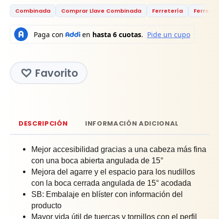
Combinada
Comprar Llave Combinada
Ferretería
Ferreter
Favorito
DESCRIPCIÓN
INFORMACIÓN ADICIONAL
Mejor accesibilidad gracias a una cabeza más fina
con una boca abierta angulada de 15°
Mejora del agarre y el espacio para los nudillos
con la boca cerrada angulada de 15° acodada
SB: Embalaje en blíster con información del
producto
Mayor vida útil de tuercas y tornillos con el perfil