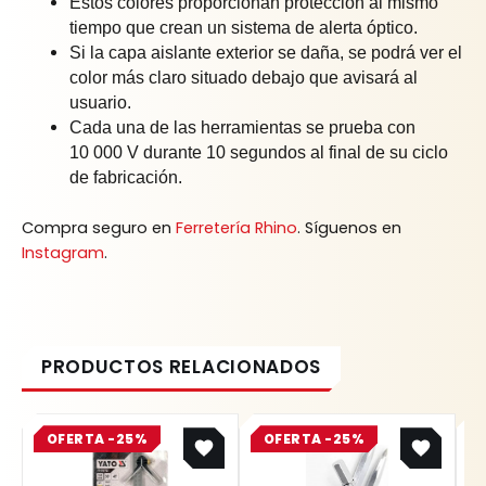
Estos colores proporcionan protección al mismo
tiempo que crean un sistema de alerta óptico.
Si la capa aislante exterior se daña, se podrá ver el
color más claro situado debajo que avisará al
usuario.
Cada una de las herramientas se prueba con
10 000 V durante 10 segundos al final de su ciclo
de fabricación.
Compra seguro en
Ferretería Rhino
. Síguenos en
Instagram
.
Original
Current
Original
Current
OFERTA -25%
price
price
OFERTA -25%
price
price
was:
is:
was:
is:
$ 75.200.
$ 56.400.
$ 8.400.
$ 6.300.