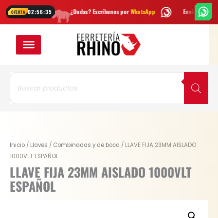
Ir
emana
¿Dudas? Escríbenos por
WhatsApp
Envío
GRATIS
en Bogotá
02:56:35
OFERTA
al
contenido
Búsqueda
de
productos
LLAVE
Inicio
/
Llaves
/
Combinadas y de boca
/ LLAVE FIJA 23MM AISLADO
FIJA
1000VLT ESPAÑOL
23MM
LLAVE FIJA 23MM AISLADO 1000VLT
AISLADO
ESPAÑOL
1000VLT
ESPAÑOL
cantidad