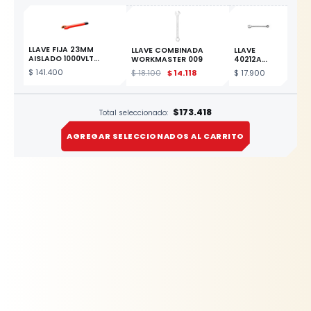
LLAVE FIJA 23MM
LLAVE COMBINADA
LLAVE
AISLADO 1000VLT
WORKMASTER 009
40212A
ESPAÑOL
COMBINADA
$
141.400
$
18.100
$
14.118
$
17.900
17MM
ESTE PRODUCTO
$173.418
Total seleccionado:
AGREGAR SELECCIONADOS AL CARRITO