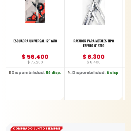
ESCUADRA UNIVERSAL 12″ YATO
RAYADOR PARA METALES TIPO
ESFERO 6″ YATO
$
56.400
$
6.300
$
75.200
$
8.400
Disponibilidad:
Disponibilidad:
59 disp.
8 disp.
Ref: YT-70772
Ref: YT-3740
Ref: E-0344
COMPRADO JUNTO SIEMPRE