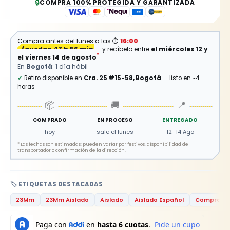
🔒
COMPRA 100% PROTEGIDA Y GARANTIZADA
Compra antes del lunes a las
⏱
16:00
(
quedan 47 h 56 min
)
y recíbelo entre
el miércoles 12 y
*
el viernes 14 de agosto
En
Bogotá
: 1 día hábil
✓
Retiro disponible en
Cra. 25 #15-58, Bogotá
— listo en ~4
horas
📦
🚚
📍
COMPRADO
EN PROCESO
ENTREGADO
hoy
sale el lunes
12–14 Ago
*
Las fechas son estimadas: pueden variar por festivos, disponibilidad del
transportador o confirmación de la dirección.
🏷️ ETIQUETAS DESTACADAS
23Mm
23Mm Aislado
Aislado
Aislado Español
Comprar Ll