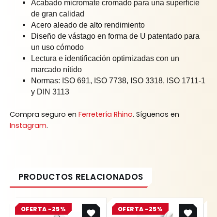
Acabado micromate cromado para una superficie
de gran calidad
Acero aleado de alto rendimiento
Diseño de vástago en forma de U patentado para
un uso cómodo
Lectura e identificación optimizadas con un
marcado nítido
Normas: ISO 691, ISO 7738, ISO 3318, ISO 1711-1
y DIN 3113
Compra seguro en
Ferretería Rhino
. Síguenos en
Instagram
.
Original
Current
Original
Current
OFERTA -25%
price
price
OFERTA -25%
price
price