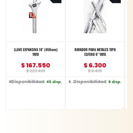
was:
is:
was:
is:
$ 223.400.
$ 167.550.
$ 8.400.
$ 6.300.
LLAVE EXPANSIVA 18″ (450mm)
RAYADOR PARA METALES TIPO
Me
YATO
ESFERO 6″ YATO
$
167.550
$
6.300
$
223.400
$
8.400
Disponibilidad:
Disponibilidad:
45 disp.
8 disp.
Ref: YT-2177
Ref: YT-3740
Ref: 0601.072.Z00-00