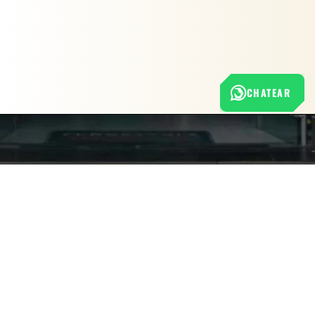
CHATEAR
Nuestra empresa
Política de Tratamiento de Datos Personales
Términos y condiciones de uso
Cambios y devoluciones
Sobre nosotros
FERRETERÍA RHINO