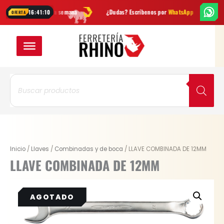
Ir
ovedades cada semana
¿Dudas? Escríbenos por
WhatsApp
Envío
GR
16:41:09
OFERTA
al
contenido
Búsqueda
de
productos
Inicio
/
Llaves
/
Combinadas y de boca
/ LLAVE COMBINADA DE 12MM
LLAVE COMBINADA DE 12MM