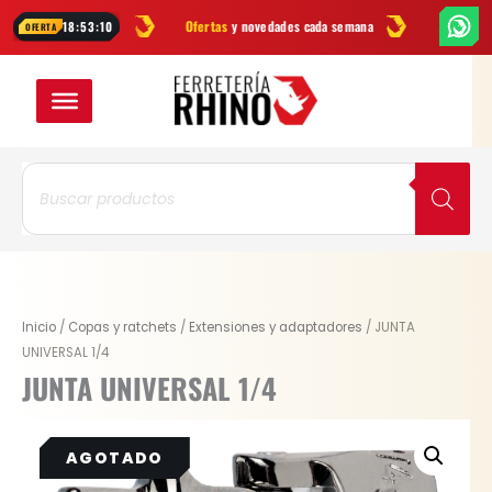
Ir
herramientas
Ofertas
y novedades cada semana
¿Dudas? Escríben
18:53:10
OFERTA
al
contenido
Búsqueda
de
productos
Inicio
/
Copas y ratchets
/
Extensiones y adaptadores
/ JUNTA
UNIVERSAL 1/4
JUNTA UNIVERSAL 1/4