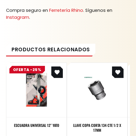
Compra seguro en
Ferretería Rhino
. Síguenos en
Instagram
.
Original
Current
OFERTA -25%
price
price
was:
is:
$ 75.200.
$ 56.400.
ESCUADRA UNIVERSAL 12″ YATO
LLAVE COPA CORTA 134 CTE 1/2 X
17MM