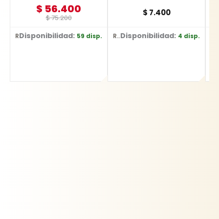
$
56.400
$
7.400
$
75.200
Disponibilidad:
Disponibilidad:
D
59 disp.
4 disp.
Ref: YT-70772
Ref: 13308
Ref: YT-359