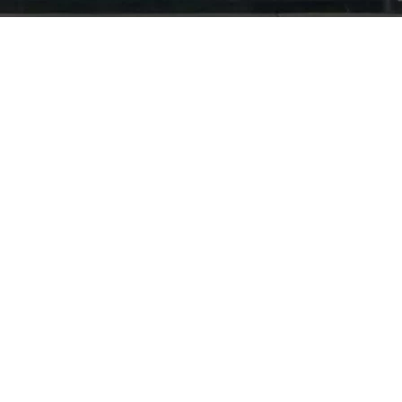
Nuestra empresa
Política de Tratamiento de Datos Personales
Términos y condiciones de uso
Cambios y devoluciones
Sobre nosotros
FERRETERÍA RHINO
L-V: 8:00 a.m. - 5:00 p.m.
Sáb: 9:00 am - 2:00 pm
Cra 25 No. 15-58 Paloquemao, Bogotá D.C.
601 5185040 Línea telefónica
marketing@rhino.com.co