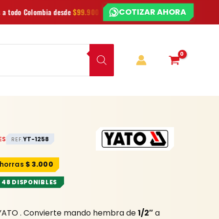
COTIZAR AHORA
¿CHATEAMOS?
desde
$99.900
Las mejores
marcas
en herramientas
Ofe
ES
YT-1258
REF.
$
3.000
 48 DISPONIBLES
YATO . Convierte mando hembra de
1/2″
a