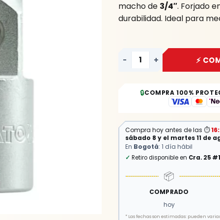
macho de
3/4″
. Forjado 
cantidad
durabilidad. Ideal para m
-
+
⚡ CO
🔒
COMPRA 100% PROTE
Compra hoy antes de las
⏱
16
sábado 8 y el martes 11 de a
En
Bogotá
: 1 día hábil
✓
Retiro disponible en
Cra. 25 #
📦
COMPRADO
hoy
*
Las fechas son estimadas: pueden variar 