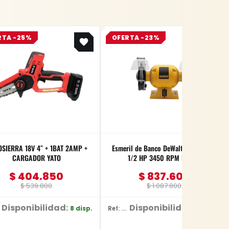
Original
Current
Original
Current
RTA -25%
OFERTA -23%
price
price
price
price
was:
is:
was:
is:
$ 539.800.
$ 404.850.
$ 1.087.800.
$ 837.606.
SIERRA 18V 4″ + 1BAT 2AMP +
Esmeril de Banco DeWalt 6 Pulgadas
CARGADOR YATO
1/2 HP 3450 RPM DW752
$
404.850
$
837.606
$
539.800
$
1.087.800
Disponibilidad:
Disponibilidad:
8 disp.
2 disp.
Ref: DW752/B3