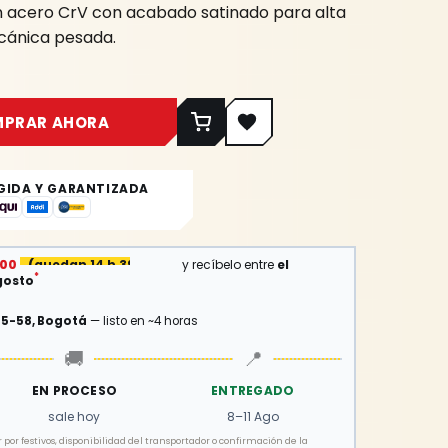
en acero CrV con acabado satinado para alta
ecánica pesada.
MPRAR AHORA
GIDA Y GARANTIZADA
:00
(
quedan 14 h 39 min
)
y recíbelo entre
el
*
gosto
15-58, Bogotá
— listo en ~4 horas
🚚
📍
EN PROCESO
ENTREGADO
sale hoy
8–11 Ago
por festivos, disponibilidad del transportador o confirmación de la