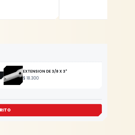
EXTENSION DE 3/8 X 3"
$
18.300
RITO