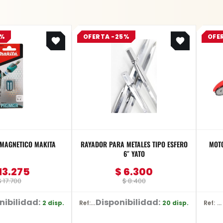
Original
Current
Original
Current
5%
OFERTA -25%
OFE
price
price
price
price
was:
is:
was:
is:
$ 17.700.
$ 13.275.
$ 8.400.
$ 6.300.
MAGNETICO MAKITA
RAYADOR PARA METALES TIPO ESFERO
MOTO
6″ YATO
13.275
$
6.300
$
17.700
$
8.400
nibilidad:
Disponibilidad:
2 disp.
20 disp.
Ref: YT-3740
Ref: YT-828135