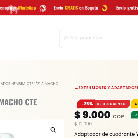
Envío
GRATIS
en Bogotá
Envío gratis a todo Colombia 
Búsqueda
de
productos
ADAPTADOR
TADOR HEMBRA CTE 1/2″ A MACHO
←
EXTENSIONES Y ADAPTADOR
HEMBRA
CTE
 MACHO CTE
−25%
DE DESCUENTO
1/2"
$
9.000
A
✓
MACHO
$
12.000
CTE
Adaptador de cuadrante 
3/4"YATO