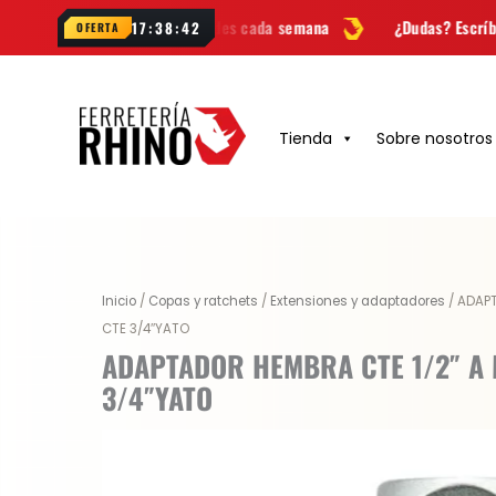
Ir
as
y novedades cada semana
¿Dudas? Escríbenos por
WhatsApp
17:38:41
OFERTA
al
contenido
Tienda
Sobre nosotros
Original
Current
Inicio
/
Copas y ratchets
/
Extensiones y adaptadores
/ ADAP
price
price
CTE 3/4″YATO
was:
is:
ADAPTADOR HEMBRA CTE 1/2″ A
$ 12.000.
$ 9.000.
3/4″YATO