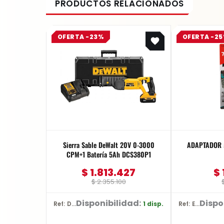
Original
Current
OFERTA -23%
OFERTA -2
price
price
was:
is:
$ 2.355.100.
$ 1.813.427.
Sierra Sable DeWalt 20V 0-3000
ADAPTADOR 
CPM+1 Batería 5Ah DCS380P1
$
1.813.427
$
$
2.355.100
Disponibilidad:
Dispo
1 disp.
Ref: DCS380P1
Ref: E-03442