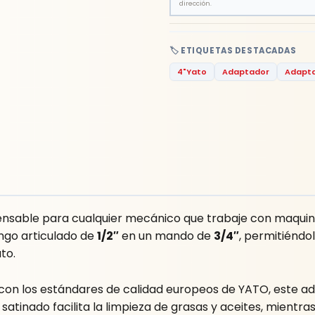
dirección.
🏷️ ETIQUETAS DESTACADAS
4"Yato
Adaptador
Adapt
ensable para cualquier mecánico que trabaje con maquin
ango articulado de
1/2″
en un mando de
3/4″
, permitiéndo
to.
con los estándares de calidad europeos de YATO, este ad
satinado facilita la limpieza de grasas y aceites, mientr