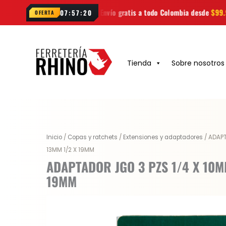
Ir
Envío gratis a todo Colombia desde
$99.900
Las mejor
07:57:19
OFERTA
al
contenido
Tienda
Sobre nosotros
Inicio
/
Copas y ratchets
/
Extensiones y adaptadores
/ ADAPT
13MM 1/2 X 19MM
ADAPTADOR JGO 3 PZS 1/4 X 10M
19MM