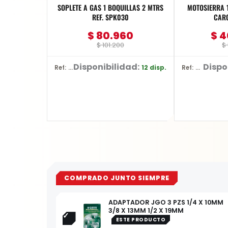
SOPLETE A GAS 1 BOQUILLAS 2 MTRS
MOTOSIERRA 1
REF. SPK030
CAR
$
80.960
$
4
$
101.200
$
Disponibilidad:
Dispo
12 disp.
Ref: SPK030
Ref: YT-828135
COMPRADO JUNTO SIEMPRE
ADAPTADOR JGO 3 PZS 1/4 X 10MM
3/8 X 13MM 1/2 X 19MM
ESTE PRODUCTO