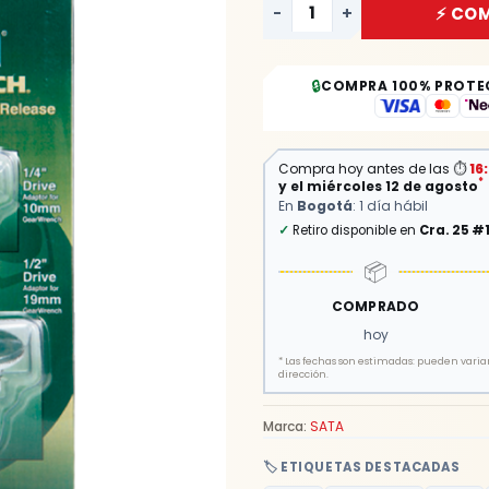
-
+
⚡ CO
X
13MM
1/2
🔒
COMPRA 100% PROTE
X
19MM
cantidad
Compra hoy antes de las
⏱
16
*
y el miércoles 12 de agosto
En
Bogotá
: 1 día hábil
✓
Retiro disponible en
Cra. 25 #
📦
COMPRADO
hoy
*
Las fechas son estimadas: pueden variar 
dirección.
Marca:
SATA
🏷️ ETIQUETAS DESTACADAS