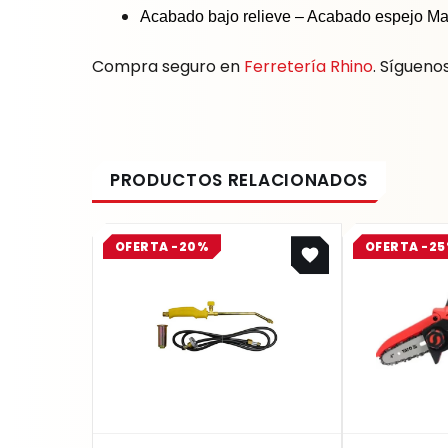
Acabado bajo relieve – Acabado espejo Marc
Compra seguro en
Ferretería Rhino
. Sígueno
Original
Current
OFERTA -20%
OFERTA -2
price
price
was:
is:
$ 101.200.
$ 80.960.