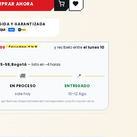
MPRAR AHORA
GIDA Y GARANTIZADA
:00
(
quedan 4 h 57 min
)
y recíbelo entre
el lunes 10
15-58, Bogotá
— listo en ~4 horas
🚚
📍
EN PROCESO
ENTREGADO
sale hoy
10–12 Ago
por festivos, disponibilidad del transportador o confirmación de la