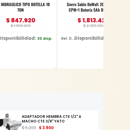
RAULICO TIPO BOTELLA 10
Sierra Sable DeWalt 20V 0-3000
TON
CPM+1 Batería 5Ah DCS380P1
$
847.920
$
1.813.427
$
1.059.900
$
2.355.100
Disponibilidad:
Disponibilidad:
30 disp.
1 disp.
Ref: DCS380P1
ADAPTADOR HEMBRA CTE 1/2" A
MACHO CTE 3/8" YATO
$
5.200
$
3.900