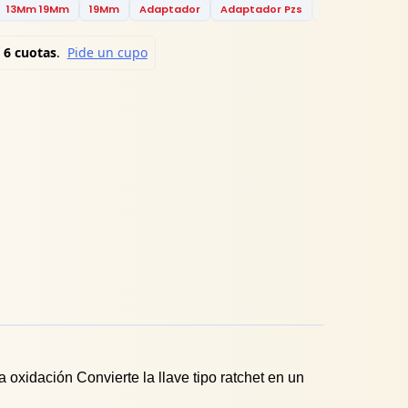
13Mm 19Mm
19Mm
Adaptador
Adaptador Pzs
Adaptador Pzs
oxidación Convierte la llave tipo ratchet en un