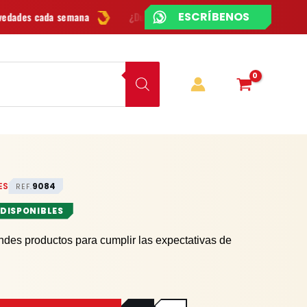
¿CHATEAMOS?
¿Dudas? Escríbenos por
WhatsApp
Envío
GRATIS
en Bogot
ES
9084
REF.
 DISPONIBLES
ndes productos para cumplir las expectativas de