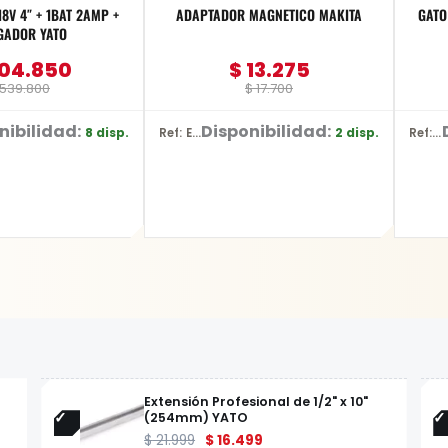
8V 4″ + 1BAT 2AMP +
ADAPTADOR MAGNETICO MAKITA
GATO HID
GADOR YATO
04.850
$
13.275
539.800
$
17.700
nibilidad:
Disponibilidad:
8 disp.
2 disp.
Ref: E-03442
Ref: BR10
Extensión Profesional de 1/2" x 10"
(254mm) YATO
$
21.999
$
16.499