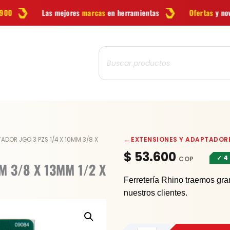
es
marcas
en herramientas
Ofertas
y novedades cada semana
Búsqueda
de
productos
ADAPTADOR
←
EXTENSIONES Y ADAPTADOR
ADOR JGO 3 PZS 1/4 X 10MM 3/8 X
JGO
$
53.600
✓ 4
3
M 3/8 X 13MM 1/2 X
PZS
Ferretería Rhino traemos gra
1/4
nuestros clientes.
X
10MM
3/8