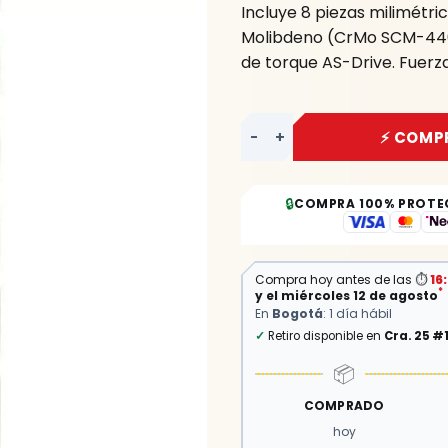
Incluye 8 piezas milimétr
Piezas
Molibdeno (CrMo SCM-440
YATO
de torque AS-Drive. Fuerza
cantidad
-
+
⚡ COMP
🔒
COMPRA 100% PROTE
Compra hoy antes de las
⏱
16
*
y el miércoles 12 de agosto
En
Bogotá
: 1 día hábil
✓
Retiro disponible en
Cra. 25 #
📦
COMPRADO
hoy