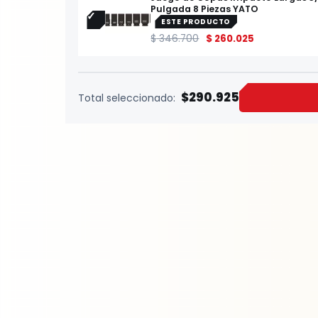
Pulgada 8 Piezas YATO
ESTE PRODUCTO
$
346.700
$
260.025
$290.925
Total seleccionado: