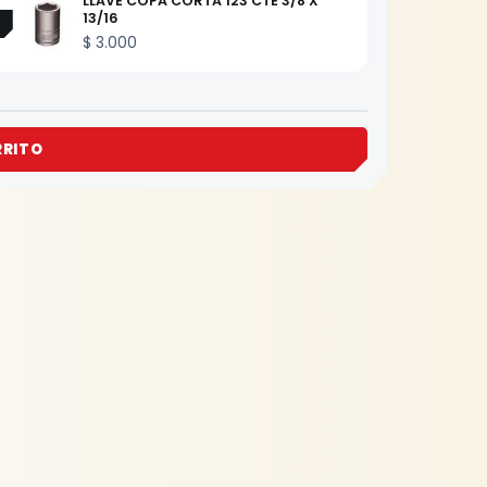
LLAVE COPA CORTA 123 CTE 3/8 X
13/16
$
3.000
RRITO