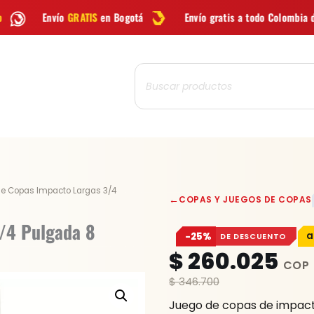
IS
en Bogotá
Envío gratis a todo Colombia desde
$99.900
Búsqueda
de
productos
Juego
de Copas Impacto Largas 3/4
←
COPAS Y JUEGOS DE COPAS
de
Copas
/4 Pulgada 8
−25%
DE DESCUENTO
Impacto
$
260.025
Largas
3/4
$
346.700
Pulgada
Juego de copas de impact
8