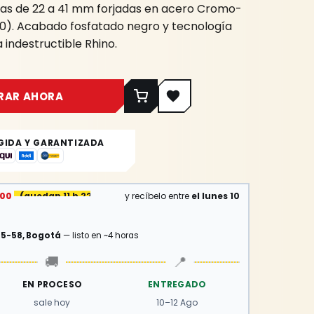
icas de 22 a 41 mm forjadas en acero Cromo-
). Acabado fosfatado negro y tecnología
 indestructible Rhino.
RAR AHORA
GIDA Y GARANTIZADA
:00
(
quedan 11 h 22 min
)
y recíbelo entre
el lunes 10
15-58, Bogotá
— listo en ~4 horas
🚚
📍
EN PROCESO
ENTREGADO
sale hoy
10–12 Ago