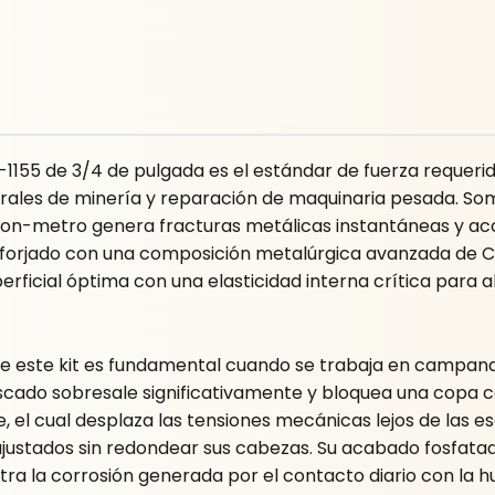
155 de 3/4 de pulgada es el estándar de fuerza requerido 
urales de minería y reparación de maquinaria pesada. So
on-metro genera fracturas metálicas instantáneas y accid
er forjado con una composición metalúrgica avanzada d
rficial óptima con una elasticidad interna crítica para 
e este kit es fundamental cuando se trabaja en campanas 
cado sobresale significativamente y bloquea una copa co
, el cual desplaza las tensiones mecánicas lejos de las e
ajustados sin redondear sus cabezas. Su acabado fosfatad
ntra la corrosión generada por el contacto diario con la h