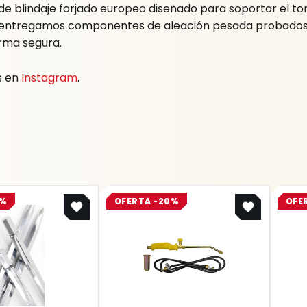
e blindaje forjado europeo diseñado para soportar el tor
le entregamos componentes de aleación pesada probados
orma segura.
s en
Instagram
.
Original
Current
Original
Current
5%
OFERTA -20%
OFE
price
price
price
price
was:
is:
was:
is:
$ 8.400.
$ 6.300.
$ 101.200.
$ 80.960.