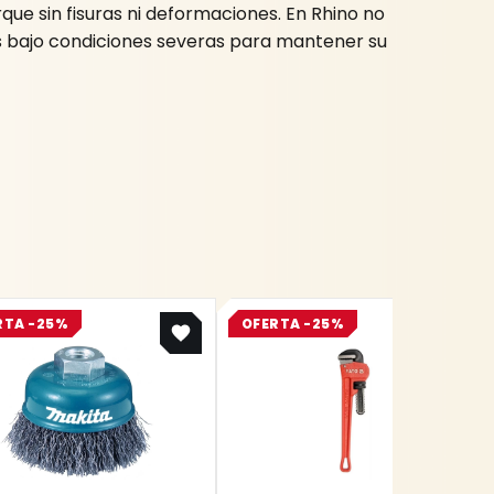
que sin fisuras ni deformaciones. En Rhino no
 bajo condiciones severas para mantener su
Original
Current
Original
Current
RTA -25%
OFERTA -25%
price
price
price
price
was:
is:
was:
is:
$ 15.537.
$ 11.653.
$ 124.700.
$ 93.525.