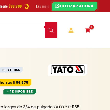
¿CHATEAMOS?
Las mejores
marcas
en herramientas
Ofertas
y novedades ca
¿DUDAS?
YT-1155
REF.
$
86.675
✓ 1 DISPONIBLE
o largas de 3/4 de pulgada YATO YT-1155.