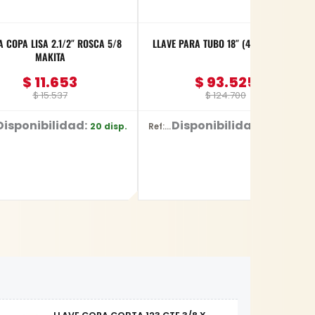
A COPA LISA 2.1/2″ ROSCA 5/8
LLAVE PARA TUBO 18″ (450mm) YATO
MAKITA
$
11.653
$
93.525
$
15.537
$
124.700
Disponibilidad:
Disponibilidad:
20 disp.
45 disp.
Ref: YT-2491