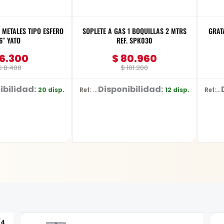
METALES TIPO ESFERO
SOPLETE A GAS 1 BOQUILLAS 2 MTRS
GRAT
6″ YATO
REF. SPK030
6.300
$
80.960
$
8.400
$
101.200
ibilidad:
Disponibilidad:
20 disp.
12 disp.
Ref: SPK030
Ref: D-26515
/4