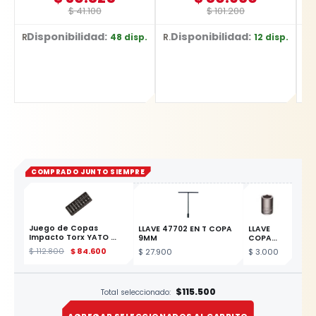
$
41.100
$
101.200
Disponibilidad:
Disponibilidad:
D
48 disp.
12 disp.
Ref: YT-3590
Ref: SPK030
Ref: BR1
COMPRADO JUNTO SIEMPRE
Juego de Copas
LLAVE 47702 EN T COPA
LLAVE
Impacto Torx YATO
9MM
COPA
CORTA
ESTE PRODUCTO
$
112.800
$
84.600
$
27.900
$
3.000
123 CTE
3/8 X
13/16
$115.500
Total seleccionado:
AGREGAR SELECCIONADOS AL CARRITO