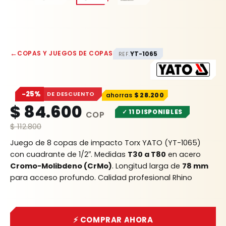
←
COPAS Y JUEGOS DE COPAS
YT-1065
REF.
−25%
DE DESCUENTO
$
28.200
$
84.600
✓ 11 DISPONIBLES
$
112.800
Juego de 8 copas de impacto Torx YATO (YT-1065)
con cuadrante de 1/2″. Medidas
T30 a T80
en acero
Cromo-Molibdeno (CrMo)
. Longitud larga de
78 mm
para acceso profundo. Calidad profesional Rhino
⚡ COMPRAR AHORA