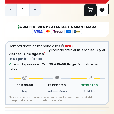
-
+
🔒
COMPRA 100% PROTEGIDA Y GARANTIZADA
Compra antes de mañana a las
⏱
16:00
(
quedan 16 h 18 min
)
y recíbelo entre
el miércoles 12 y el
*
viernes 14 de agosto
En
Bogotá
: 1 día hábil
✓
Retiro disponible en
Cra. 25 #15-58, Bogotá
— listo en ~4
horas
📦
🚚
📍
COMPRADO
EN PROCESO
ENTREGADO
hoy
sale mañana
12–14 Ago
*
Las fechas son estimadas: pueden variar por festivos, disponibilidad del
transportador o confirmación de la dirección.