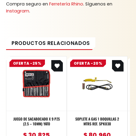
Compra seguro en
Ferretería Rhino
. Síguenos en
Instagram
.
Original
Current
Original
Current
OFERTA -25%
price
price
OFERTA -20%
price
price
was:
is:
was:
is:
$ 41.100.
$ 30.825.
$ 101.200.
$ 80.960.
JUEGO DE SACABOCADO X 9 PZS
SOPLETE A GAS 1 BOQUILLAS 2
GATO
(2.5 – 10MM) YATO
MTRS REF. SPK030
$
30.825
$
80.960