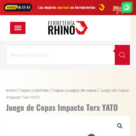
Ir
Las mejores
marcas
en herramientas
Ofertas
y novedades cada s
19:17:41
OFERTA
al
contenido
Búsqueda
de
productos
Original
Current
Juego
Inicio
/
Copas y ratchets
/
Copas y juegos de copas
/ Juego de Copas
price
price
de
Impacto Torx YATO
was:
is:
Copas
Juego de Copas Impacto Torx YATO
$ 112.800.
$ 84.600.
Impacto
Torx
YATO
cantidad