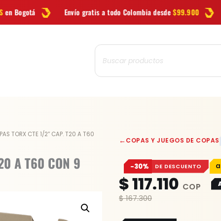
Envío gratis a todo Colombia desde
$99.900
Las mejores
marca
Búsqueda
de
productos
AS TORX CTE 1/2″ CAP. T20 A T60
←
COPAS Y JUEGOS DE COPAS
20 A T60 CON 9
−30%
DE DESCUENTO
$
117.110
$
167.300