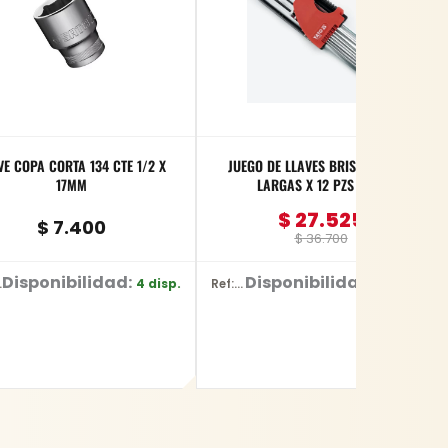
VE COPA CORTA 134 CTE 1/2 X
JUEGO DE LLAVES BRISTOL EXTRA
17MM
LARGAS X 12 PZS YATO
$
27.525
$
7.400
$
36.700
Disponibilidad:
Disponibilidad:
4 disp.
55 disp.
08
Ref: YT-5836