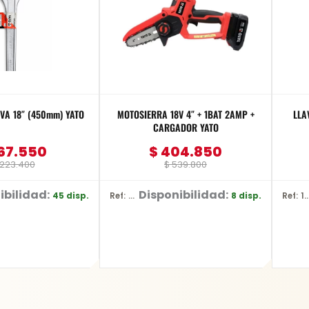
VA 18″ (450mm) YATO
MOTOSIERRA 18V 4″ + 1BAT 2AMP +
LLA
CARGADOR YATO
67.550
$
404.850
223.400
$
539.800
ibilidad:
Disponibilidad:
45 disp.
8 disp.
Ref: YT-828135
Ref: 133