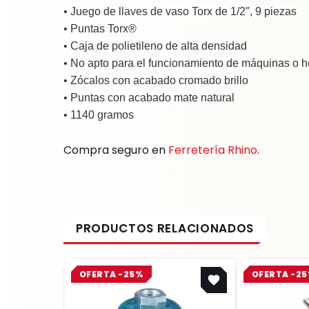
• Juego de llaves de vaso Torx de 1/2″, 9 piezas
• Puntas Torx®
• Caja de polietileno de alta densidad
• No apto para el funcionamiento de máquinas o he
• Zócalos con acabado cromado brillo
• Puntas con acabado mate natural
• 1140 gramos
Compra seguro en
Ferretería Rhino
.
Original
Current
OFERTA -25%
OFERTA -2
price
price
was:
is:
$ 15.537.
$ 11.653.