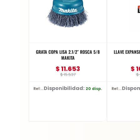
GRATA COPA LISA 2.1/2″ ROSCA 5/8
LLAVE EXPANSI
MAKITA
$
11.653
$
1
$
15.537
$
Disponibilidad:
Dispon
20 disp.
Ref: D-26515
Ref: YT-2177