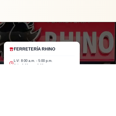
FERRETERÍA RHINO
L-V: 8:00 a.m. - 5:00 p.m.
Sáb: 9:00 am - 2:00 pm
Cra 25 No. 15-58 Paloquemao, Bogotá
D.C.
601 5185040 Línea telefónica
marketing@rhino.com.co