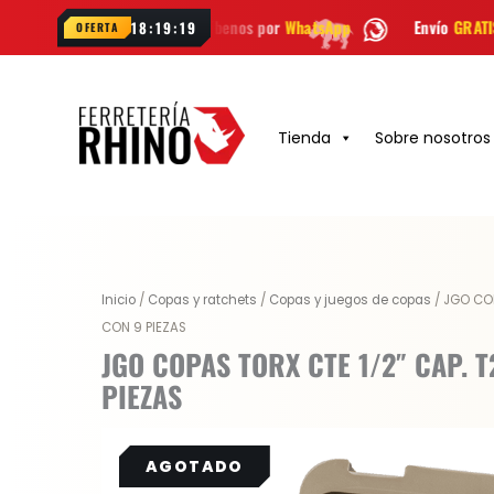
Ir
das? Escríbenos por
WhatsApp
Envío
GRATIS
en Bogotá
18:19:18
OFERTA
al
contenido
Tienda
Sobre nosotros
Original
Current
Inicio
/
Copas y ratchets
/
Copas y juegos de copas
/ JGO COP
price
price
CON 9 PIEZAS
was:
is:
JGO COPAS TORX CTE 1/2″ CAP. T
$ 167.300.
$ 117.110.
PIEZAS