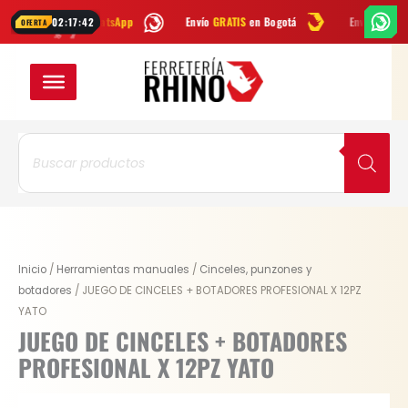
Ir
por
WhatsApp
Envío
GRATIS
en Bogotá
Envío gratis a todo Colombi
02:17:42
OFERTA
al
contenido
Búsqueda
de
productos
Original
Current
JUEGO
Inicio
/
Herramientas manuales
/
Cinceles, punzones y
price
price
DE
botadores
/ JUEGO DE CINCELES + BOTADORES PROFESIONAL X 12PZ
was:
is:
CINCELES
YATO
$ 95.700.
$ 71.775.
+
JUEGO DE CINCELES + BOTADORES
BOTADORES
PROFESIONAL X 12PZ YATO
PROFESIONAL
X