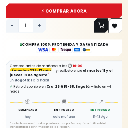
⚡ COMPRAR AHORA
-
+
🔒
COMPRA 100% PROTEGIDA Y GARANTIZADA
Compra antes de mañana a las
⏱
16:00
(
quedan 23 h 17 min
)
y recíbelo entre
el martes 11 y el
*
jueves 13 de agosto
En
Bogotá
: 1 día hábil
✓
Retiro disponible en
Cra. 25 #15-58, Bogotá
— listo en ~4
horas
📦
🚚
📍
COMPRADO
EN PROCESO
ENTREGADO
hoy
sale mañana
11–13 Ago
*
Las fechas son estimadas: pueden variar por festivos, disponibilidad del
transportador o confirmación de la dirección.