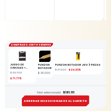
COMPRADO JUNTO SIEMPRE
JUEGO DE
PUNZON
PUNZON BOTADOR JGO 3 PIEZAS
CINCELES +
BOTADOR
$
31.200
$
24.336
BOTADORES
$
95.700
$
35.000
PROFESIONAL X
12PZ YATO
$
71.775
ESTE
PRODUCTO
$131.111
Total seleccionado:
AGREGAR SELECCIONADOS AL CARRITO