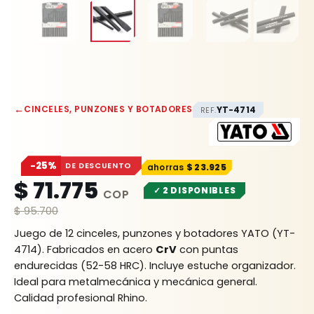
←
CINCELES, PUNZONES Y BOTADORES
YT-4714
REF.
−25%
DE DESCUENTO
$
23.925
$
71.775
✓ 2 DISPONIBLES
$
95.700
Juego de 12 cinceles, punzones y botadores YATO (YT-
4714). Fabricados en acero
CrV
con puntas
endurecidas (52-58 HRC). Incluye estuche organizador.
Ideal para metalmecánica y mecánica general.
Calidad profesional Rhino.