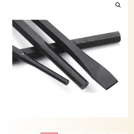
12PZ
YATO
cantidad