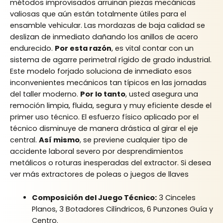
métodos improvisados arruinan piezas mecánicas
valiosas que aún están totalmente útiles para el
ensamble vehicular. Las mordazas de baja calidad se
deslizan de inmediato dañando los anillos de acero
endurecido.
Por esta razón
, es vital contar con un
sistema de agarre perimetral rígido de grado industrial.
Este modelo forjado soluciona de inmediato esos
inconvenientes mecánicos tan típicos en las jornadas
del taller moderno.
Por lo tanto
, usted asegura una
remoción limpia, fluida, segura y muy eficiente desde el
primer uso técnico. El esfuerzo físico aplicado por el
técnico disminuye de manera drástica al girar el eje
central.
Así mismo
, se previene cualquier tipo de
accidente laboral severo por desprendimientos
metálicos o roturas inesperadas del extractor. Si desea
ver más extractores de poleas o juegos de llaves
Composición del Juego Técnico:
3 Cinceles
Planos, 3 Botadores Cilíndricos, 6 Punzones Guía y
Centro.