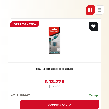
Original
Current
OFERTA -25%
price
price
was:
is:
$ 17.700.
$ 13.275.
ADAPTADOR MAGNETICO MAKITA
$
13.275
$
17.700
Ref: E-03442
2 disp.
COMPRAR AHORA