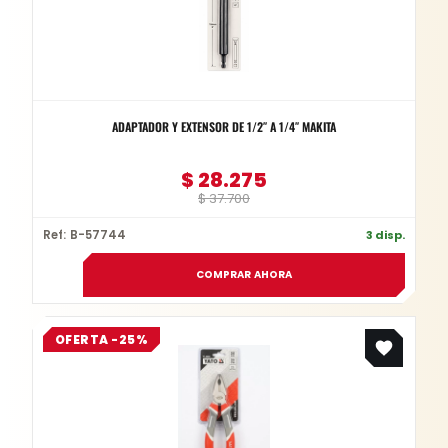
ADAPTADOR Y EXTENSOR DE 1/2″ A 1/4″ MAKITA
$
28.275
$
37.700
Ref: B-57744
3 disp.
COMPRAR AHORA
Original
Current
OFERTA -25%
price
price
was:
is:
$ 42.200.
$ 31.650.