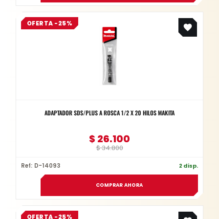
Original
Current
OFERTA -25%
price
price
was:
is:
$ 34.800.
$ 26.100.
ADAPTADOR SDS/PLUS A ROSCA 1/2 X 20 HILOS MAKITA
$
26.100
$
34.800
Ref: D-14093
2 disp.
COMPRAR AHORA
Original
Current
OFERTA -25%
price
price