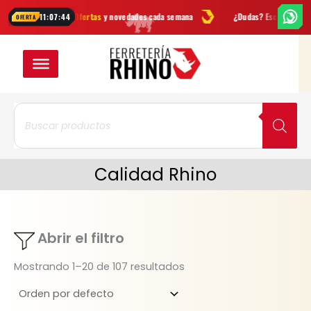
Ir
s
Ofertas
y novedades cada semana
¿Dudas? Escríbenos por
Whats
11:07:43
OFERTA
al
VER EN CUADRÍC
VER EN LIST
contenido
Búsqueda
de
productos
Calidad Rhino
Abrir el filtro
Mostrando 1–20 de 107 resultados