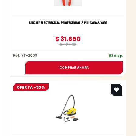
ALICATE ELECTRICISTA PROFESIONAL 8 PULGADAS YATO
$
31.650
$
42.200
Ref: YT-2008
83 disp.
COMPRAR AHORA
Original
Current
OFERTA -33%
price
price
was:
is:
$ 2.999.900.
$ 2.000.000.