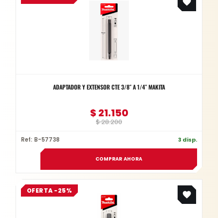
was:
is:
$ 28.200.
$ 21.150.
ADAPTADOR Y EXTENSOR CTE 3/8″ A 1/4″ MAKITA
$
21.150
$
28.200
Ref: B-57738
3 disp.
COMPRAR AHORA
Original
Current
OFERTA -25%
price
price
was:
is:
$ 37.700.
$ 28.275.