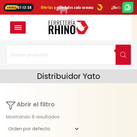
Ir
entas
Ofertas
y novedades cada semana
¿Dudas? Escríbenos por
W
07:12:37
OFERTA
al
VER EN CUADRÍC
VER EN LIST
contenido
Búsqueda
de
productos
Distribuidor Yato
Abrir el filtro
Mostrando 8 resultados