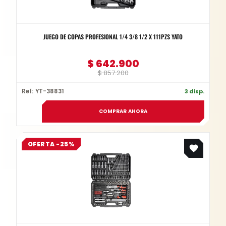
JUEGO DE COPAS PROFESIONAL 1/4 3/8 1/2 X 111PZS YATO
$
642.900
$
857.200
Ref: YT-38831
3 disp.
COMPRAR AHORA
Original
Current
OFERTA -25%
price
price
was:
is:
$ 1.159.385.
$ 869.539.