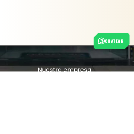
CHATEAR
Nuestra empresa
Política de Tratamiento de Datos Personales
Términos y condiciones de uso
Cambios y devoluciones
Sobre nosotros
FERRETERÍA RHINO