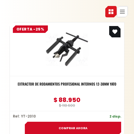
Original
Current
OFERTA -25%
price
price
was:
is:
$ 118.600.
$ 88.950.
EXTRACTOR DE RODAMIENTOS PROFESIONAL INTERNOS 12-38MM YATO
$
88.950
$
118.600
Ref: YT-2010
2 disp.
COMPRAR AHORA