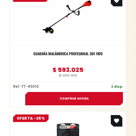
was:
is:
$ 790.700.
$ 593.025.
GUADAÑA INALÁMBRICA PROFESIONAL 36V YATO
$
593.025
$
790.700
Ref: YT-85010
2 disp.
COMPRAR AHORA
Original
Current
OFERTA -25%
price
price
was:
is:
$ 95.700.
$ 71.775.