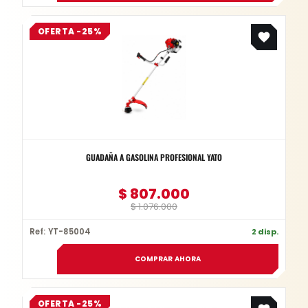
Original
Current
OFERTA -25%
price
price
was:
is:
$ 1.076.000.
$ 807.000.
GUADAÑA A GASOLINA PROFESIONAL YATO
$
807.000
$
1.076.000
Ref: YT-85004
2 disp.
COMPRAR AHORA
Original
Current
OFERTA -25%
price
price