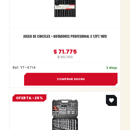
JUEGO DE CINCELES + BOTADORES PROFESIONAL X 12PZ YATO
$
71.775
$
95.700
Ref: YT-4714
2 disp.
COMPRAR AHORA
Original
Current
OFERTA -25%
price
price
was:
is:
$ 857.200.
$ 642.900.