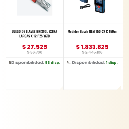
JUEGO DE LLAVES BRISTOL EXTRA
Medidor Bosch GLM 150-27 C 150m
LARGAS X 12 PZS YATO
$
27.525
$
1.833.825
$
36.700
$
2.445.100
Disponibilidad:
Disponibilidad:
D
55 disp.
1 disp.
Ref: YT-5836
Ref: 0601.072.Z00-000
Ref: YT-6226