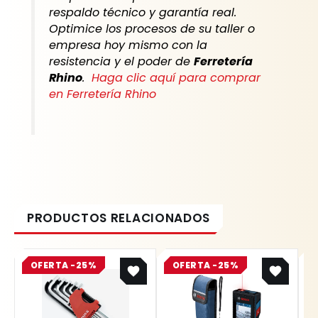
respaldo técnico y garantía real.
Optimice los procesos de su taller o
empresa hoy mismo con la
resistencia y el poder de
Ferretería
Rhino
.
Haga clic aquí para comprar
en Ferretería Rhino
Original
Current
Original
Current
OFERTA -25%
price
price
OFERTA -25%
price
price
was:
is:
was:
is:
$ 36.700.
$ 27.525.
$ 2.445.100.
$ 1.833.825.