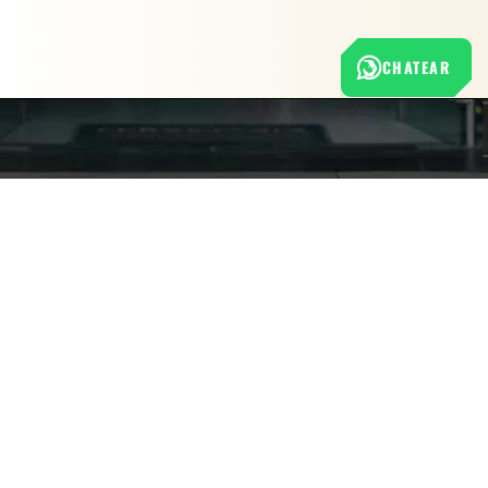
CHATEAR
Nuestra empresa
Política de Tratamiento de Datos Personales
Términos y condiciones de uso
Cambios y devoluciones
Sobre nosotros
FERRETERÍA RHINO
L-V: 8:00 a.m. - 5:00 p.m.
Sáb: 9:00 am - 2:00 pm