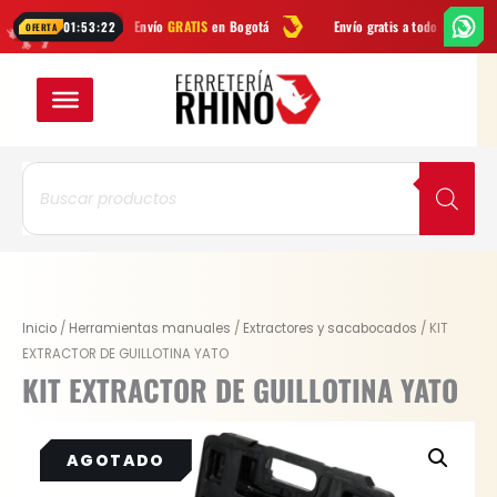
Ir
Envío
GRATIS
en Bogotá
Envío gratis a todo Colombia desde
$99.900
01:53:21
OFERTA
al
contenido
Búsqueda
de
productos
Original
Current
Inicio
/
Herramientas manuales
/
Extractores y sacabocados
/ KIT
price
price
EXTRACTOR DE GUILLOTINA YATO
was:
is:
KIT EXTRACTOR DE GUILLOTINA YATO
$ 336.700.
$ 252.525.