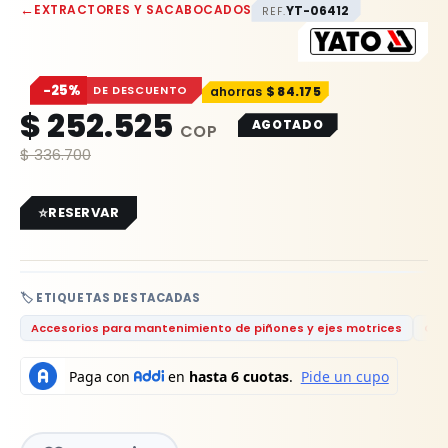
←
EXTRACTORES Y SACABOCADOS
YT-06412
REF.
−25%
DE DESCUENTO
$
84.175
$
252.525
AGOTADO
$
336.700
RESERVAR
🏷️ ETIQUETAS DESTACADAS
Accesorios para mantenimiento de piñones y ejes motrices
Cal