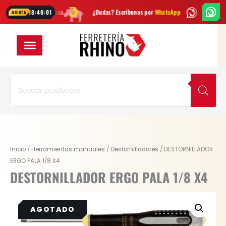
Ir
es cada semana
¿Dudas? Escríbenos por
WhatsApp
Envío
GRATIS
en
18:40:01
OFERTA
al
contenido
Búsqueda
de
productos
Inicio
/
Herramientas manuales
/
Destornilladores
/ DESTORNILLADOR
ERGO PALA 1/8 X4
DESTORNILLADOR ERGO PALA 1/8 X4