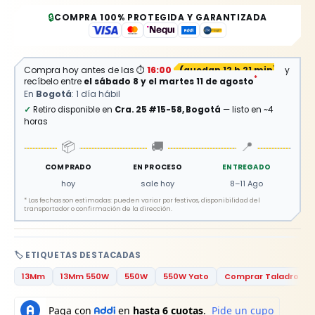
🔒
COMPRA 100% PROTEGIDA Y GARANTIZADA
Compra hoy antes de las
⏱
16:00
(
quedan 12 h 21 min
)
y
*
recíbelo entre
el sábado 8 y el martes 11 de agosto
En
Bogotá
: 1 día hábil
✓
Retiro disponible en
Cra. 25 #15-58, Bogotá
— listo en ~4
horas
📦
🚚
📍
COMPRADO
EN PROCESO
ENTREGADO
hoy
sale hoy
8–11 Ago
*
Las fechas son estimadas: pueden variar por festivos, disponibilidad del
transportador o confirmación de la dirección.
🏷️ ETIQUETAS DESTACADAS
13Mm
13Mm 550W
550W
550W Yato
Comprar Taladro Pe