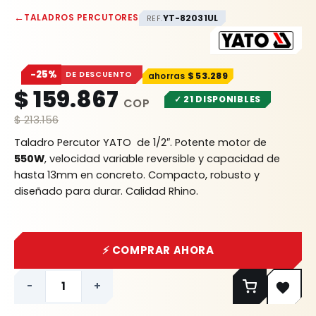
←
TALADROS PERCUTORES
YT-82031UL
REF.
−25%
DE DESCUENTO
$
53.289
$
159.867
✓ 21 DISPONIBLES
$
213.156
Taladro Percutor YATO de 1/2″. Potente motor de
550W
, velocidad variable reversible y capacidad de
hasta 13mm en concreto. Compacto, robusto y
diseñado para durar. Calidad Rhino.
⚡ COMPRAR AHORA
-
+