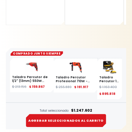
COMPRADO JUNTO SIEMPRE
Taladro Percutor de
Taladro Percutor
Taladro
1/2" (13mm) 550W
Profesional 710W -
Percutor 1/2
YATO
Cuadrante 1/2" YATO
DeWALT
$
213.156
$
159.867
$
255.889
$
191.917
$
1.163.400
20V
ESTE PRODUCTO
DCD7781D2-
$
895.818
B3+3
Baterías
$1.247.602
Total seleccionado:
AGREGAR SELECCIONADOS AL CARRITO