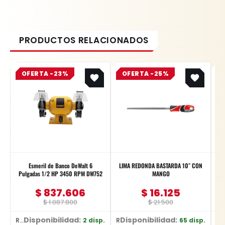
Original
Current
Original
Current
OFERTA -23%
price
price
OFERTA -25%
price
price
was:
is:
was:
is:
$ 1.087.800.
$ 837.606.
$ 21.500.
$ 16.125.
Esmeril de Banco DeWalt 6
LIMA REDONDA BASTARDA 10″ CON
GR
Pulgadas 1/2 HP 3450 RPM DW752
MANGO
$
837.606
$
16.125
$
1.087.800
$
21.500
Disponibilidad:
Disponibilidad:
D
2 disp.
65 disp.
Ref: DW752/B3
Ref: YT-6227
Ref: D-2651