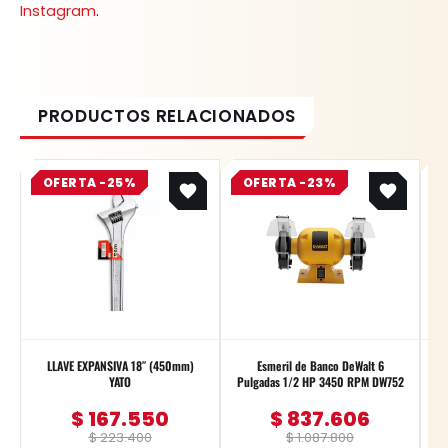
Instagram
.
Original
Current
Original
Current
OFERTA -25%
price
price
OFERTA -23%
price
price
was:
is:
was:
is:
$ 223.400.
$ 167.550.
$ 1.087.800.
$ 837.606.
LLAVE EXPANSIVA 18″ (450mm)
Esmeril de Banco DeWalt 6
L
YATO
Pulgadas 1/2 HP 3450 RPM DW752
$
167.550
$
837.606
$
223.400
$
1.087.800