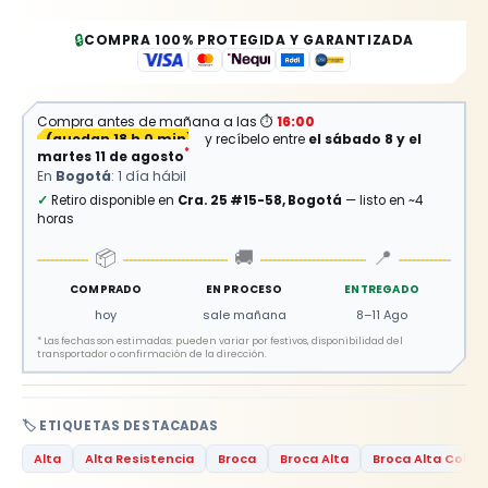
🔒
COMPRA 100% PROTEGIDA Y GARANTIZADA
Compra antes de mañana a las
⏱
16:00
(
quedan 18 h 0 min
)
y recíbelo entre
el sábado 8 y el
*
martes 11 de agosto
En
Bogotá
: 1 día hábil
✓
Retiro disponible en
Cra. 25 #15-58, Bogotá
— listo en ~4
horas
📦
🚚
📍
COMPRADO
EN PROCESO
ENTREGADO
hoy
sale mañana
8–11 Ago
*
Las fechas son estimadas: pueden variar por festivos, disponibilidad del
transportador o confirmación de la dirección.
🏷️ ETIQUETAS DESTACADAS
Alta
Alta Resistencia
Broca
Broca Alta
Broca Alta Colom