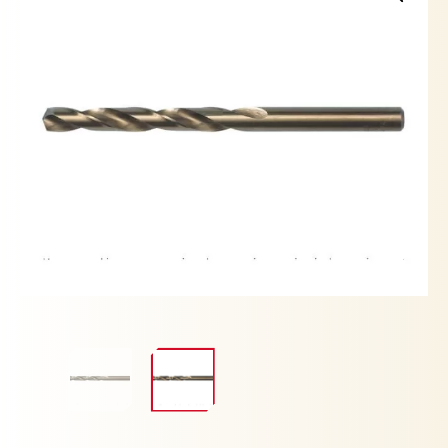
1/2"
YATO
cantidad