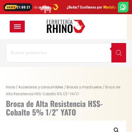
Ir
vedades cada semana
¿Dudas? Escríbenos por
WhatsApp
Envío
GRA
21:00:20
OFERTA
al
contenido
Búsqueda
de
productos
Original
Current
Broca
Inicio
/
Accesorios y consumibles
/
Brocas y machuelos
/ Broca de
price
price
de
Alta Resistencia HSS-Cobalto 5% 1/2″ YATO
was:
is:
Alta
Broca de Alta Resistencia HSS-
$ 52.900.
$ 39.675.
Resistencia
Cobalto 5% 1/2″ YATO
HSS-
Cobalto
5%