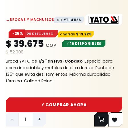
←
BROCAS Y MACHUELOS
YT-4113S
REF.
−25%
DE DESCUENTO
$
13.225
$
39.675
✓ 16 DISPONIBLES
$
52.900
Broca YATO de
1/2″ en HSS-Cobalto
. Especial para
acero inoxidable y metales de alta dureza. Punta de
135° que evita deslizamientos. Máxima durabilidad
térmica. Calidad Rhino.
⚡ COMPRAR AHORA
-
+