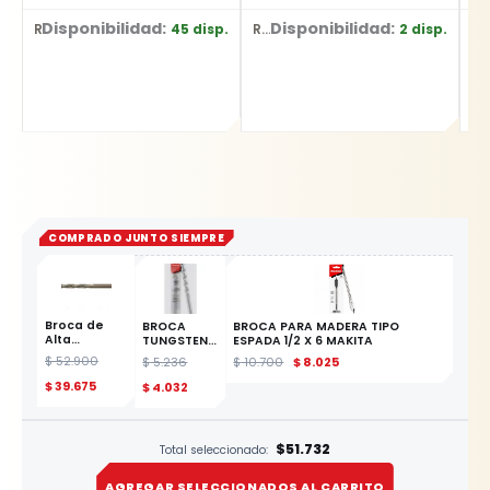
Disponibilidad:
Disponibilidad:
D
45 disp.
2 disp.
Ref: YT-2177
Ref: DW752/B3
Ref: YT-622
COMPRADO JUNTO SIEMPRE
Broca de
BROCA
BROCA PARA MADERA TIPO
Alta
TUNGSTENO
ESPADA 1/2 X 6 MAKITA
Resistencia
3/8" X 6"
$
52.900
$
5.236
$
10.700
$
8.025
HSS-
MAKITA
Cobalto 5%
$
39.675
$
4.032
1/2" YATO
ESTE
PRODUCTO
$51.732
Total seleccionado:
AGREGAR SELECCIONADOS AL CARRITO