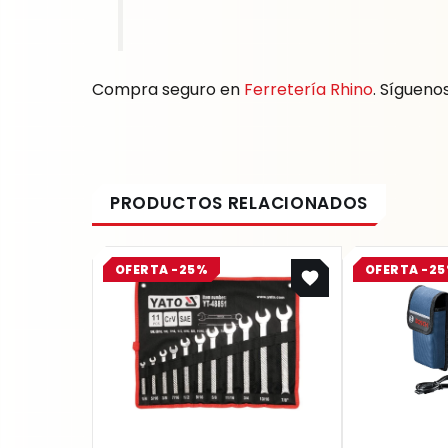
Compra seguro en
Ferretería Rhino
. Sígueno
Original
Current
OFERTA -25%
OFERTA -2
price
price
was:
is:
$ 218.800.
$ 164.100.