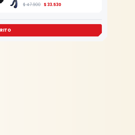
$
47.900
$
33.530
RITO