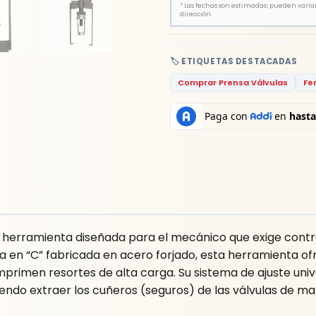
*
Las fechas son estimadas: pueden variar 
dirección.
🏷️ ETIQUETAS DESTACADAS
Comprar Prensa Válvulas
Fe
 herramienta diseñada para el mecánico que exige contro
a en “C” fabricada en acero forjado, esta herramienta ofr
mprimen resortes de alta carga. Su sistema de ajuste uni
do extraer los cuñeros (seguros) de las válvulas de man