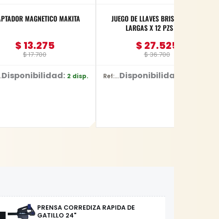
PTADOR MAGNETICO MAKITA
JUEGO DE LLAVES BRISTOL EXTRA
LARGAS X 12 PZS YATO
$
13.275
$
27.525
$
17.700
$
36.700
Disponibilidad:
Disponibilidad:
2 disp.
54 disp.
3442
Ref: YT-5836
PRENSA CORREDIZA RAPIDA DE
GATILLO 24"