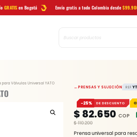
Envío gratis a todo Colombia desde
$99.900
Las mejor
Búsqueda
de
productos
Prensa
a para Válvulas Universal YATO
←
PRENSAS Y SUJECIÓN
Y
REF.
para
ATO
Válvulas
−25%
DE DESCUENTO
Universal
$
82.650
YATO
cantidad
$
110.200
Prensa universal para res