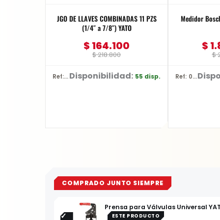
JGO DE LLAVES COMBINADAS 11 PZS
Medidor Bosc
(1/4″ a 7/8″) YATO
$
164.100
$
1.
$
218.800
$
2
Disponibilidad:
Dispo
55 disp.
Ref: YT-48851
Ref: 0601.072.Z00-000
COMPRADO JUNTO SIEMPRE
Prensa para Válvulas Universal YA
ESTE PRODUCTO