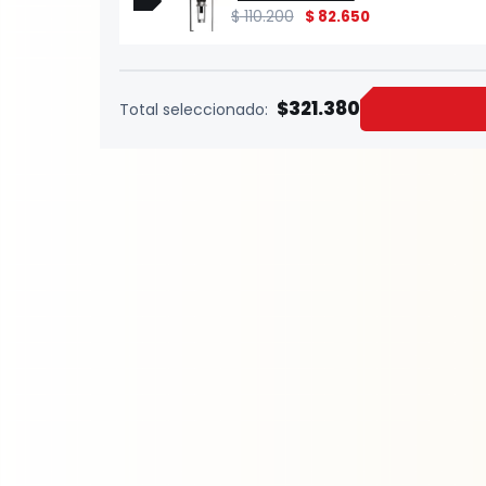
$
110.200
$
82.650
$321.380
Total seleccionado: