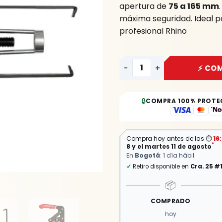
apertura de
75 a 165 mm
máxima seguridad. Ideal 
profesional Rhino
-
+
⚡ CO
🔒
COMPRA 100% PROTE
Compra hoy antes de las
⏱
16
*
8 y el martes 11 de agosto
En
Bogotá
: 1 día hábil
✓
Retiro disponible en
Cra. 25 #
📦
COMPRADO
hoy