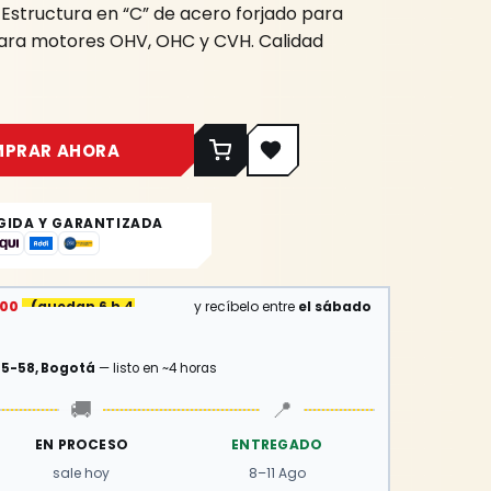
. Estructura en “C” de acero forjado para
para motores OHV, OHC y CVH. Calidad
MPRAR AHORA
GIDA Y GARANTIZADA
:00
(
quedan 6 h 48 min
)
y recíbelo entre
el sábado
15-58, Bogotá
— listo en ~4 horas
🚚
📍
EN PROCESO
ENTREGADO
sale hoy
8–11 Ago