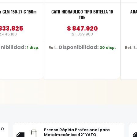
h GLM 150-27 C 150m
GATO HIDRAULICO TIPO BOTELLA 10
ADA
TON
833.825
$
847.920
.445.100
$
1.059.900
nibilidad:
Disponibilidad:
1 disp.
30 disp.
Ref: BR10
Ref: E-0
TO
Prensa Rápida Profesional para
Metalmecánica 42" YATO