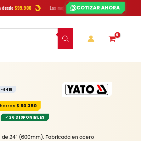
COTIZAR AHORA
¿CHATEAMOS?
Las mejores
marcas
en herramientas
Ofertas
y novedades c
T-6415
$
50.350
✓ 26 DISPONIBLES
O de 24″ (600mm). Fabricada en acero