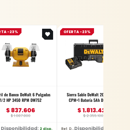
Original
Current
Original
Current
RTA -23%
OFERTA -23%
price
price
price
price
was:
is:
was:
is:
$ 1.087.800.
$ 837.606.
$ 2.355.100.
$ 1.813.427.
il de Banco DeWalt 6 Pulgadas
Sierra Sable DeWalt 20V 0-3000
1/2 HP 3450 RPM DW752
CPM+1 Batería 5Ah DCS380P1
$
837.606
$
1.813.427
$
1.087.800
$
2.355.100
Disponibilidad:
Disponibilidad:
2 disp.
1 disp.
Ref: DCS380P1