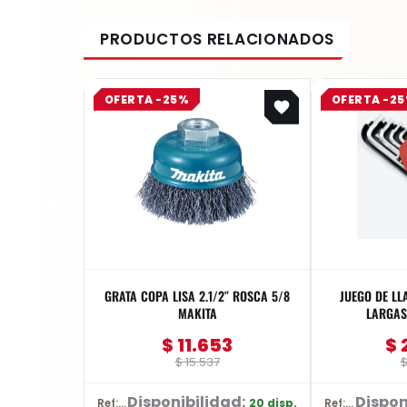
Original
Current
OFERTA -25%
OFERTA -2
price
price
was:
is:
$ 15.537.
$ 11.653.
GRATA COPA LISA 2.1/2″ ROSCA 5/8
JUEGO DE LL
MAKITA
LARGAS 
$
11.653
$
$
15.537
Disponibilidad:
Dispon
20 disp.
Ref: D-26515
Ref: YT-5836