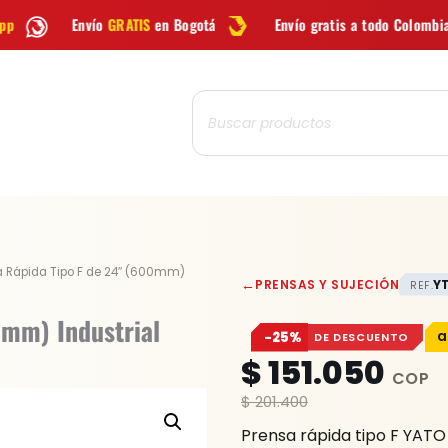
IS
en Bogotá
Envío gratis a todo Colombia desde
$99.900
Búsqueda
de
productos
Prensa
a Rápida Tipo F de 24″ (600mm)
←
PRENSAS Y SUJECIÓN
Y
REF.
Rápida
Tipo
0mm) Industrial
−25%
DE DESCUENTO
F
$
151.050
de
24"
$
201.400
(600mm)
Prensa rápida tipo F YAT
Industrial