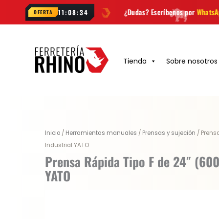
Ir
a semana
¿Dudas? Escríbenos por
WhatsApp
Envío
GRAT
11:08:33
OFERTA
al
contenido
Tienda
Sobre nosotros
Original
Current
Inicio
/
Herramientas manuales
/
Prensas y sujeción
/ Prens
price
price
Industrial YATO
was:
is:
Prensa Rápida Tipo F de 24″ (60
$ 201.400.
$ 151.050.
YATO