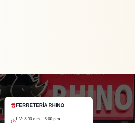
FERRETERÍA RHINO
L-V: 8:00 a.m. - 5:00 p.m.
Sáb: 9:00 am - 2:00 pm
Original
Current
Prensa
price
price
$
151.050
Rápida