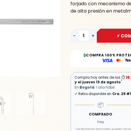
forjado con mecanismo de 
YATO
de alta presión en metalm
cantidad
-
+
⚡ CO
🔒
COMPRA 100% PROTE
Compra hoy antes de las
⏱
16
*
y el jueves 13 de agosto
En
Bogotá
: 1 día hábil
✓
Retiro disponible en
Cra. 25 #
📦
COMPRADO
hoy
*
Las fechas son estimadas: pueden variar 