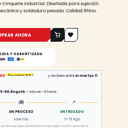
trinquete industrial. Diseñada para sujeción
ecánica y soldadura pesada. Calidad Rhino.
MPRAR AHORA
GIDA Y GARANTIZADA
:00
(
quedan 8 h 8 min
)
y recíbelo entre
el martes 11
15-58, Bogotá
— listo en ~4 horas
🚚
📍
EN PROCESO
ENTREGADO
sale hoy
11–13 Ago
por festivos, disponibilidad del transportador o confirmación de la