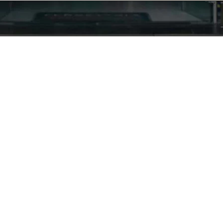
Nuestra empresa
Política de Tratamiento de Datos Personales
Términos y condiciones de uso
Cambios y devoluciones
Sobre nosotros
FERRETERÍA RHINO
L-V: 8:00 a.m. - 5:00 p.m.
Sáb: 9:00 am - 2:00 pm
Cra 25 No. 15-58 Paloquemao, Bogotá D.C.
601 5185040 Línea telefónica