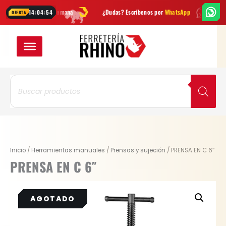
Ir
dades cada semana
¿Dudas? Escríbenos por
WhatsApp
Envío
GRATI
14:04:53
OFERTA
al
contenido
Búsqueda
de
productos
Inicio
/
Herramientas manuales
/
Prensas y sujeción
/ PRENSA EN C 6″
PRENSA EN C 6″