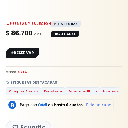
←
PRENSAS Y SUJECIÓN
ST90435
REF.
$
86.700
AGOTADO
RESERVAR
Marca:
SATA
🏷️ ETIQUETAS DESTACADAS
Comprar Prensa
Ferretería
Ferretería Rhino
Herramientas
Favorito