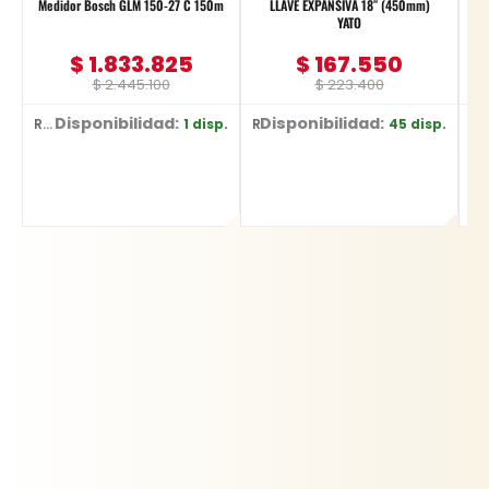
Medidor Bosch GLM 150-27 C 150m
LLAVE EXPANSIVA 18″ (450mm)
YATO
$
1.833.825
$
167.550
$
2.445.100
$
223.400
Disponibilidad:
Disponibilidad:
D
1 disp.
45 disp.
Ref: 0601.072.Z00-000
Ref: YT-2177
Ref: YT-6222