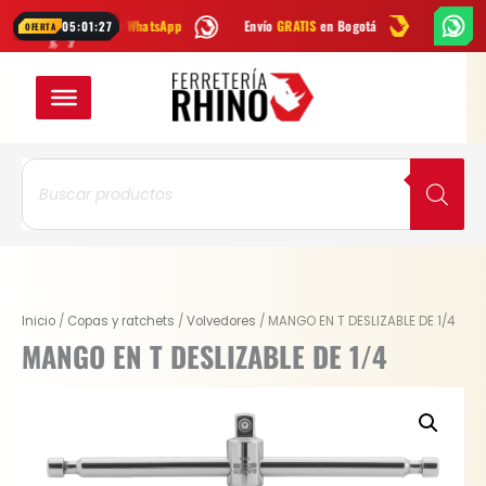
Ir
críbenos por
WhatsApp
Envío
GRATIS
en Bogotá
Envío gratis a to
05:01:26
OFERTA
al
contenido
Búsqueda
de
productos
MANGO
Inicio
/
Copas y ratchets
/
Volvedores
/ MANGO EN T DESLIZABLE DE 1/4
EN
MANGO EN T DESLIZABLE DE 1/4
T
DESLIZABLE
DE
1/4
cantidad