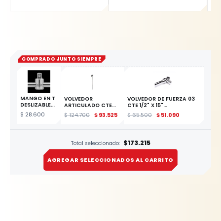
COMPRADO JUNTO SIEMPRE
MANGO EN T
VOLVEDOR
VOLVEDOR DE FUERZA 03
DESLIZABLE
ARTICULADO CTE
CTE 1/2" X 15"
DE 1/4
3/4" X 450MM
ESCUALIZABLE
$
28.600
$
124.700
$
93.525
$
65.500
$
51.090
ESTE
YATO
PRODUCTO
$173.215
Total seleccionado:
AGREGAR SELECCIONADOS AL CARRITO