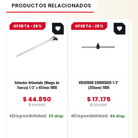
Original
Current
Original
Current
OFERTA -25%
price
price
OFERTA -25%
price
price
was:
is:
was:
is:
$ 59.800.
$ 44.850.
$ 22.900.
$ 17.175.
Volvedor Articulado (Mango de
VOLVEDOR CORREDIZO 1/2″
V
Fuerza) 1/2″ x 457mm YATO
(255mm) YATO
$
44.850
$
17.175
$
59.800
$
22.900
Disponibilidad:
Disponibilidad:
33 disp.
46 disp.
Ref: YT-1242
Ref: YT-1243
Ref: 86213 / 3/8" X 8