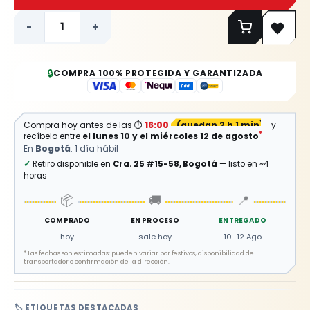
-
+
🔒
COMPRA 100% PROTEGIDA Y GARANTIZADA
Compra hoy antes de las
⏱
16:00
(
quedan 2 h 1 min
)
y
*
recíbelo entre
el lunes 10 y el miércoles 12 de agosto
En
Bogotá
: 1 día hábil
✓
Retiro disponible en
Cra. 25 #15-58, Bogotá
— listo en ~4
horas
📦
🚚
📍
COMPRADO
EN PROCESO
ENTREGADO
hoy
sale hoy
10–12 Ago
*
Las fechas son estimadas: pueden variar por festivos, disponibilidad del
transportador o confirmación de la dirección.
🏷️ ETIQUETAS DESTACADAS