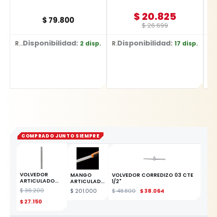
$
20.825
$
79.800
$
26.699
Disponibilidad:
Disponibilidad:
2 disp.
17 disp.
Ref: 7754
Ref: 86493/1/2 X8
Ref: 86213 / 3/8" X 8
COMPRADO JUNTO SIEMPRE
VOLVEDOR
MANGO
VOLVEDOR CORREDIZO 03 CTE
ARTICULADO
ARTICULADO
1/2"
CTE 3/8" YATO
DE 3/4 X 10"
$
36.200
$
201.000
$
48.800
$
38.064
ESTE
PRODUCTO
$
27.150