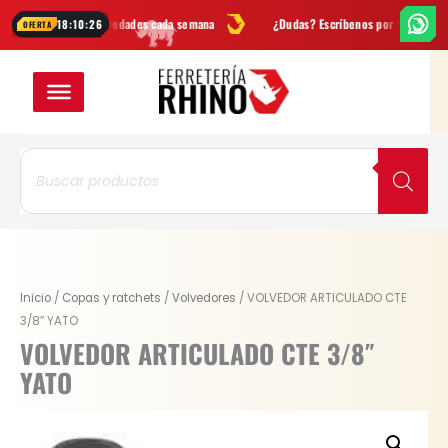
Ir
tas
y novedades cada semana
¿Dudas? Escríbenos por
WhatsApp
En
18:10:26
OFERTA
al
contenido
Búsqueda
de
productos
Original
Current
VOLVEDOR
Inicio
/
Copas y ratchets
/
Volvedores
/ VOLVEDOR ARTICULADO CTE
price
price
ARTICULADO
3/8″ YATO
was:
is:
CTE
VOLVEDOR ARTICULADO CTE 3/8″
$ 36.200.
$ 27.150.
3/8"
YATO
YATO
cantidad