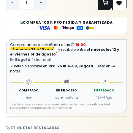
-
+
🔒
COMPRA 100% PROTEGIDA Y GARANTIZADA
Compra antes de mañana a las
⏱
16:00
(
quedan 39 h 10 min
)
y recíbelo entre
el miércoles 12 y
*
el viernes 14 de agosto
En
Bogotá
: 1 día hábil
✓
Retiro disponible en
Cra. 25 #15-58, Bogotá
— listo en ~4
horas
📦
🚚
📍
COMPRADO
EN PROCESO
ENTREGADO
hoy
sale mañana
12–14 Ago
*
Las fechas son estimadas: pueden variar por festivos, disponibilidad del
transportador o confirmación de la dirección.
🏷️ ETIQUETAS DESTACADAS