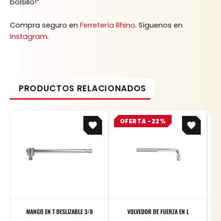
bolsillo!”
Compra seguro en
Ferretería Rhino
. Síguenos en
Instagram
.
Original
Current
OFERTA -22%
price
price
was:
is:
$ 26.699.
$ 20.825.
MANGO EN T DESLIZABLE 3/8
VOLVEDOR DE FUERZA EN L
V