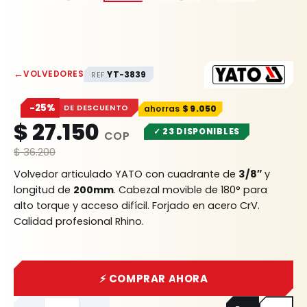
←
VOLVEDORES
YT-3839
REF.
−25%
DE DESCUENTO
$
9.050
$
27.150
✓ 23 DISPONIBLES
$
36.200
Volvedor articulado YATO con cuadrante de
3/8″
y
longitud de
200mm
. Cabezal movible de 180° para
alto torque y acceso difícil. Forjado en acero CrV.
Calidad profesional Rhino.
⚡ COMPRAR AHORA