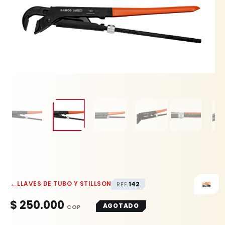
←
LLAVES DE TUBO Y STILLSON
142
REF.
$
250.000
AGOTADO