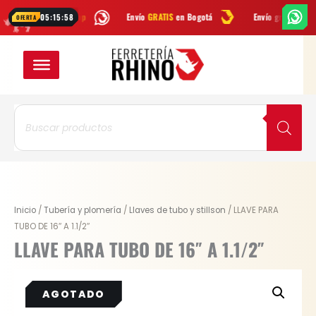
Ir
os por
WhatsApp
Envío
GRATIS
en Bogotá
Envío gratis a todo Colo
05:15:58
OFERTA
al
contenido
Búsqueda
de
productos
Inicio
/
Tubería y plomería
/
Llaves de tubo y stillson
/ LLAVE PARA
TUBO DE 16″ A 1.1/2″
LLAVE PARA TUBO DE 16″ A 1.1/2″