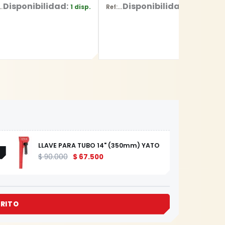
Disponibilidad:
Disponibilidad:
1 disp.
30 disp.
072.Z00-000
Ref: BR10
LLAVE PARA TUBO 14" (350mm) YATO
$
90.000
$
67.500
RITO