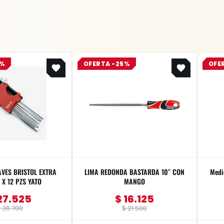
Original
Current
Original
Current
5%
OFERTA -25%
OFE
price
price
price
price
was:
is:
was:
is:
$ 36.700.
$ 27.525.
$ 21.500.
$ 16.125.
AVES BRISTOL EXTRA
LIMA REDONDA BASTARDA 10″ CON
Medi
X 12 PZS YATO
MANGO
27.525
$
16.125
$
36.700
$
21.500