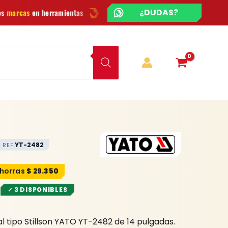
¿CHATEAMOS?
¿DUDAS?
ntas
Ofertas
y novedades cada semana
¿Dudas? Escríb
YT-2482
REF.
$
29.350
✓ 3 DISPONIBLES
l tipo Stillson YATO YT-2482 de 14 pulgadas.