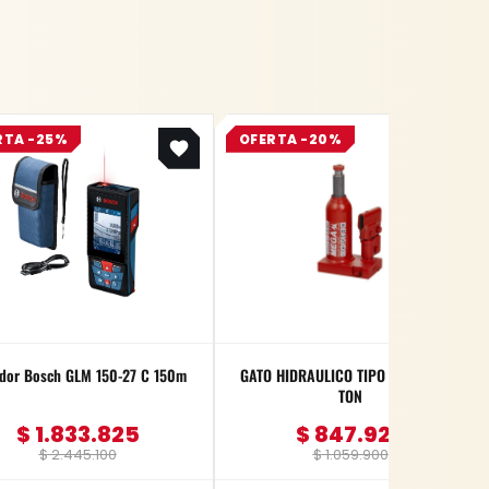
Original
Current
Original
Current
RTA -25%
OFERTA -20%
price
price
price
price
was:
is:
was:
is:
$ 2.445.100.
$ 1.833.825.
$ 1.059.900.
$ 847.920.
dor Bosch GLM 150-27 C 150m
GATO HIDRAULICO TIPO BOTELLA 10
TON
$
1.833.825
$
847.920
$
2.445.100
$
1.059.900