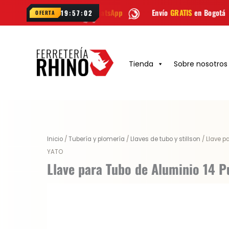
Ir
os por
WhatsApp
Envío
GRATIS
en Bogotá
Envío gratis 
19:57:01
OFERTA
al
contenido
Tienda
Sobre nosotros
Original
Current
Inicio
/
Tubería y plomería
/
Llaves de tubo y stillson
/ Llave p
price
price
YATO
was:
is:
Llave para Tubo de Aluminio 14 
$ 117.400.
$ 88.050.