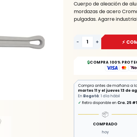
Cuerpo de aleación de alum
cantidad
mordazas de acero Cromo 
pulgadas. Agarre industrial
-
+
⚡ CO
🔒
COMPRA 100% PROTE
Compra antes de mañana a l
martes 11 y el jueves 13 de a
En
Bogotá
: 1 día hábil
✓
Retiro disponible en
Cra. 25 #
📦
COMPRADO
hoy