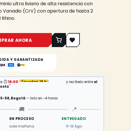
inio ultra liviano de alta resistencia con
Vanadio (CrV) con apertura de hasta 2
 Rhino.
MPRAR AHORA
GIDA Y GARANTIZADA
as
⏱
16:00
(
quedan 16 h 57 min
)
y recíbelo entre
el
*
gosto
15-58, Bogotá
— listo en ~4 horas
🚚
📍
EN PROCESO
ENTREGADO
sale mañana
11–13 Ago