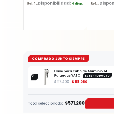
Disponibilidad:
Dispon
4 disp.
Ref: 13308
Ref: YT-5836
COMPRADO JUNTO SIEMPRE
Llave para Tubo de Aluminio 14
Pulgadas YATO
ESTE PRODUCTO
$
117.400
$
88.050
$571.200
Total seleccionado: