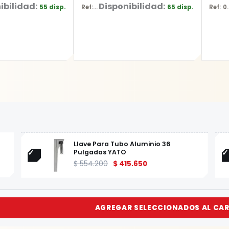
ibilidad:
Disponibilidad:
55 disp.
65 disp.
Ref: YT-6227
Ref: 0601.
Llave Para Tubo Aluminio 36
Pulgadas YATO
$
554.200
$
415.650
AGREGAR SELECCIONADOS AL CAR