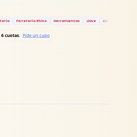
tería
Ferretería Rhino
Herramientas
Llave
Llave Racores