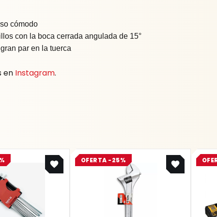
 uso cómodo
illos con la boca cerrada angulada de 15°
gran par en la tuerca
s en
Instagram
.
Original
Current
Original
Current
5%
OFERTA -25%
OFE
price
price
price
price
was:
is:
was:
is:
$ 36.700.
$ 27.525.
$ 223.400.
$ 167.550.