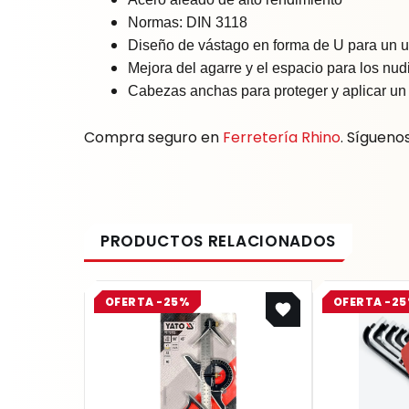
Normas: DIN 3118
Diseño de vástago en forma de U para un
Mejora del agarre y el espacio para los nud
Cabezas anchas para proteger y aplicar un 
Compra seguro en
Ferretería Rhino
. Sígueno
Original
Current
OFERTA -25%
OFERTA -2
price
price
was:
is:
$ 75.200.
$ 56.400.