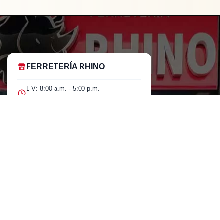
FERRETERÍA RHINO
L-V: 8:00 a.m. - 5:00 p.m.
Sáb: 9:00 am - 2:00 pm
Cra 25 No. 15-58 Paloquemao, Bogotá
D.C.
601 5185040 Línea telefónica
marketing@rhino.com.co