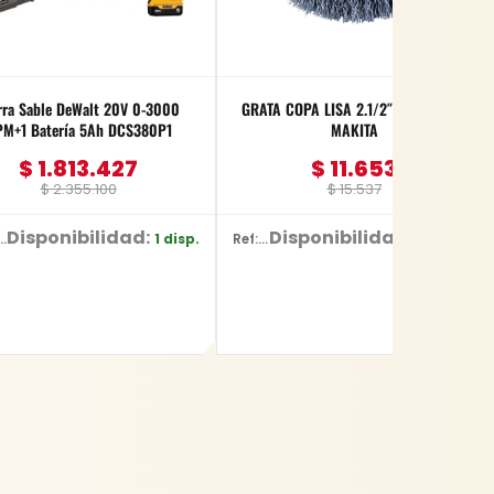
rra Sable DeWalt 20V 0-3000
GRATA COPA LISA 2.1/2″ ROSCA 5/8
M+1 Batería 5Ah DCS380P1
MAKITA
$
1.813.427
$
11.653
$
2.355.100
$
15.537
Disponibilidad:
Disponibilidad:
1 disp.
20 disp.
 DCS380P1
Ref: D-26515