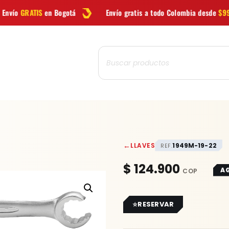
Bogotá
Envío gratis a todo Colombia desde
$99.900
La
Búsqueda
de
productos
←
LLAVES
1949M-19-22
REF.
$
124.900
A
RESERVAR