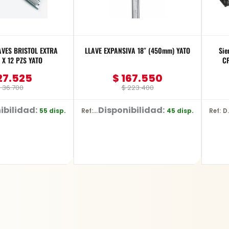
AVES BRISTOL EXTRA
LLAVE EXPANSIVA 18″ (450mm) YATO
Sie
X 12 PZS YATO
CP
27.525
$
167.550
$
36.700
$
223.400
ibilidad:
Disponibilidad:
55 disp.
45 disp.
Ref: YT-2177
Ref: