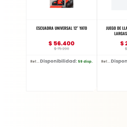
ESCUADRA UNIVERSAL 12″ YATO
JUEGO DE LL
LARGAS 
$
56.400
$
$
75.200
Disponibilidad:
Dispon
59 disp.
Ref: YT-70772
Ref: YT-5836