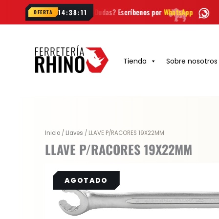
Ir
ana
¿Dudas? Escríbenos por
WhatsApp
Envío
GRATIS
en 
14:38:10
OFERTA
al
contenido
Tienda
Sobre nosotros
Inicio
/
Llaves
/ LLAVE P/RACORES 19X22MM
LLAVE P/RACORES 19X22MM