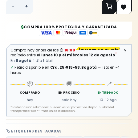
-
+
🔒
COMPRA 100% PROTEGIDA Y GARANTIZADA
Compra hoy antes de las
⏱
16:00
(
quedan 6 h 26 min
)
y
*
recíbelo entre
el lunes 10 y el miércoles 12 de agosto
En
Bogotá
: 1 día hábil
✓
Retiro disponible en
Cra. 25 #15-58, Bogotá
— listo en ~4
horas
📦
🚚
📍
COMPRADO
EN PROCESO
ENTREGADO
hoy
sale hoy
10–12 Ago
*
Las fechas son estimadas: pueden variar por festivos, disponibilidad del
transportador o confirmación de la dirección.
🏷️ ETIQUETAS DESTACADAS