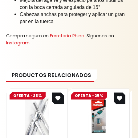
Mejora del agarre y el espacio para los nudillos
con la boca cerrada angulada de 15°
Cabezas anchas para proteger y aplicar un gran
par en la tuerca
Compra seguro en
Ferretería Rhino
. Síguenos en
Instagram
.
Original
Current
Original
Current
OFERTA -25%
price
price
OFERTA -25%
price
price
was:
is:
was:
is:
$ 8.400.
$ 6.300.
$ 17.700.
$ 13.275.