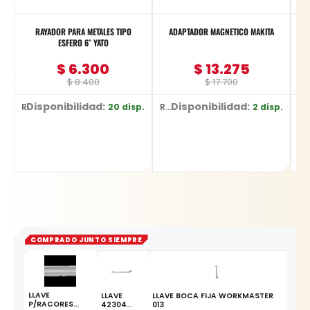
RAYADOR PARA METALES TIPO
ADAPTADOR MAGNETICO MAKITA
GR
ESFERO 6″ YATO
$
6.300
$
13.275
$
8.400
$
17.700
Disponibilidad:
Disponibilidad:
D
20 disp.
2 disp.
Ref: YT-3740
Ref: E-03442
Ref: D-2651
COMPRADO JUNTO SIEMPRE
LLAVE
LLAVE
LLAVE BOCA FIJA WORKMASTER
P/RACORES
42304
013