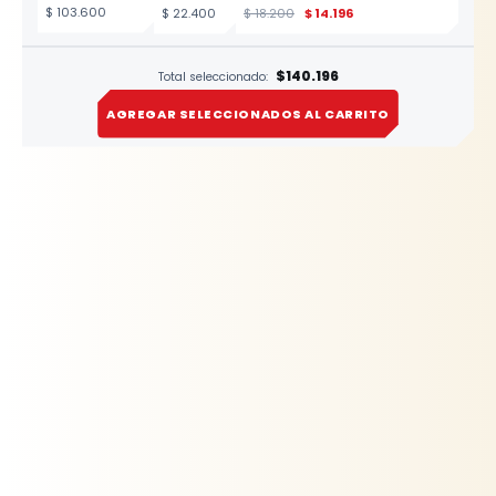
12X13MM
ESTRELLA
$
103.600
$
22.400
$
18.200
$
14.196
ESTE
12X13MM
PRODUCTO
$140.196
Total seleccionado:
AGREGAR SELECCIONADOS AL CARRITO