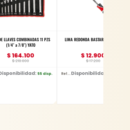
DE LLAVES COMBINADAS 11 PZS
LIMA REDONDA BASTARDA 8″ YATO
(1/4″ a 7/8″) YATO
$
164.100
$
12.900
$
218.800
$
17.200
Disponibilidad:
Disponibilidad:
55 disp.
55 disp.
Ref: YT-62269