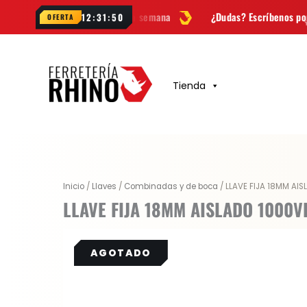
Ir
dades cada semana
¿Dudas? Escríbenos por
WhatsApp
12:31:49
OFERTA
al
contenido
Tienda
Inicio
/
Llaves
/
Combinadas y de boca
/ LLAVE FIJA 18MM AI
LLAVE FIJA 18MM AISLADO 1000V