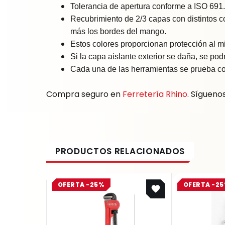
Tolerancia de apertura conforme a ISO 691.
Recubrimiento de 2/3 capas con distintos c
más los bordes del mango.
Estos colores proporcionan protección al m
Si la capa aislante exterior se daña, se pod
Cada una de las herramientas se prueba con
Compra seguro en
Ferretería Rhino
. Sígueno
Original
Current
OFERTA -25%
OFERTA -2
price
price
was:
is:
$ 36.900.
$ 27.675.