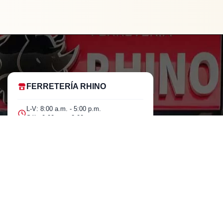
FERRETERÍA RHINO
L-V: 8:00 a.m. - 5:00 p.m.
Sáb: 9:00 am - 2:00 pm
Cra 25 No. 15-58 Paloquemao, Bogotá
D.C.
601 5185040 Línea telefónica
marketing@rhino.com.co