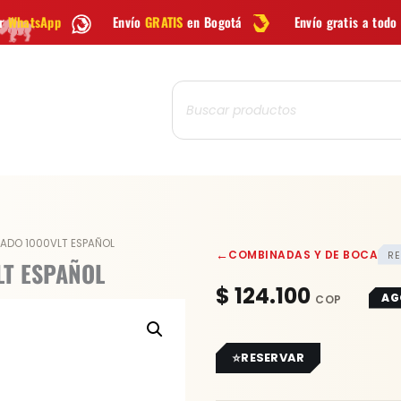
Envío
GRATIS
en Bogotá
Envío gratis a todo Colombia desde
$99
Búsqueda
de
productos
SLADO 1000VLT ESPAÑOL
←
COMBINADAS Y DE BOCA
RE
LT ESPAÑOL
$
124.100
AG
RESERVAR