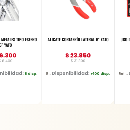
METALES TIPO ESFERO
ALICATE CORTAFRÍO LATERAL 6″ YATO
JGO 
6″ YATO
6.300
$
23.850
$
8.400
$
31.800
nibilidad:
Disponibilidad:
8 disp.
+100 disp.
Ref: YT-2036
Ref: YT-48851