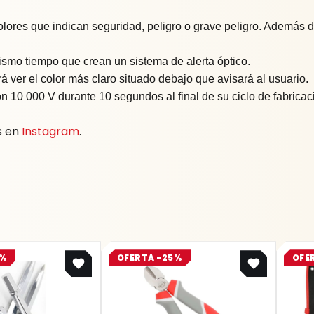
olores que indican seguridad, peligro o grave peligro. Además d
ismo tiempo que crean un sistema de alerta óptico.
rá ver el color más claro situado debajo que avisará al usuario.
 10 000 V durante 10 segundos al final de su ciclo de fabricac
s en
Instagram
.
Original
Current
Original
Current
5%
OFERTA -25%
OFE
price
price
price
price
was:
is:
was:
is:
$ 8.400.
$ 6.300.
$ 31.800.
$ 23.850.