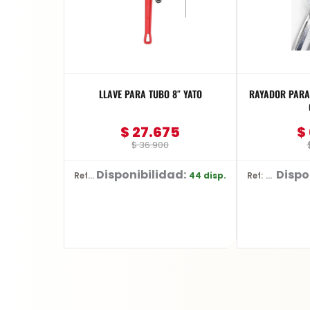
LLAVE PARA TUBO 8″ YATO
RAYADOR PARA 
$
27.675
$
$
36.900
Disponibilidad:
Dispo
44 disp.
Ref: YT-2487
Ref: YT-3740