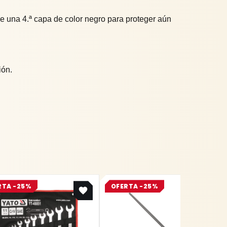
e una 4.ª capa de color negro para proteger aún
ión.
Original
Current
Original
Current
RTA -25%
OFERTA -25%
price
price
price
price
was:
is:
was:
is:
$ 218.800.
$ 164.100.
$ 17.200.
$ 12.900.