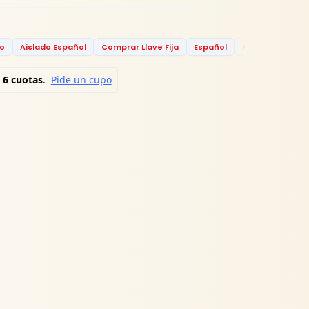
do
Aislado Español
Comprar Llave Fija
Español
Ferretería
F