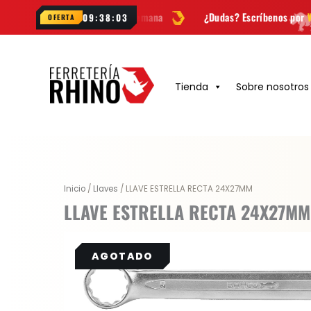
Ir
ovedades cada semana
¿Dudas? Escríbenos por
WhatsApp
09:38:02
OFERTA
al
contenido
Tienda
Sobre nosotros
Inicio
/
Llaves
/ LLAVE ESTRELLA RECTA 24X27MM
LLAVE ESTRELLA RECTA 24X27MM