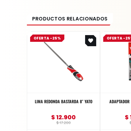
Original
Current
OFERTA -25%
OFERTA -2
price
price
was:
is:
$ 17.200.
$ 12.900.
LIMA REDONDA BASTARDA 8″ YATO
ADAPTADOR 
$
12.900
$
$
17.200