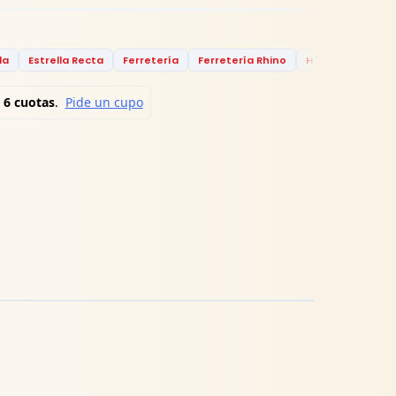
la
Estrella Recta
Ferretería
Ferretería Rhino
Herramientas