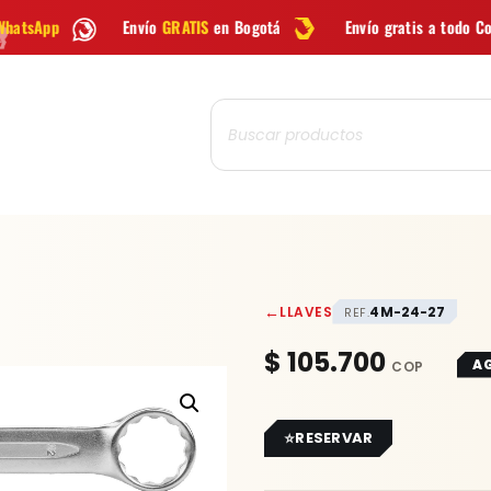
Envío
GRATIS
en Bogotá
Envío gratis a todo Colombia desde
$
Búsqueda
de
productos
←
LLAVES
4M-24-27
REF.
$
105.700
A
RESERVAR