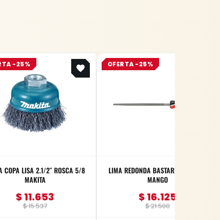
Original
Current
Original
Current
RTA -25%
OFERTA -25%
price
price
price
price
was:
is:
was:
is:
$ 15.537.
$ 11.653.
$ 21.500.
$ 16.125.
A COPA LISA 2.1/2″ ROSCA 5/8
LIMA REDONDA BASTARDA 10″ CON
MAKITA
MANGO
$
11.653
$
16.125
$
15.537
$
21.500