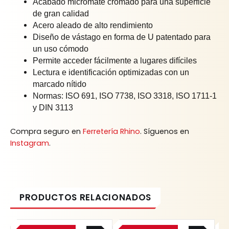
Acabado micromate cromado para una superficie
de gran calidad
Acero aleado de alto rendimiento
Diseño de vástago en forma de U patentado para
un uso cómodo
Permite acceder fácilmente a lugares difíciles
Lectura e identificación optimizadas con un
marcado nítido
Normas: ISO 691, ISO 7738, ISO 3318, ISO 1711-1
y DIN 3113
Compra seguro en
Ferretería Rhino
. Síguenos en
Instagram
.
Original
Current
Original
Current