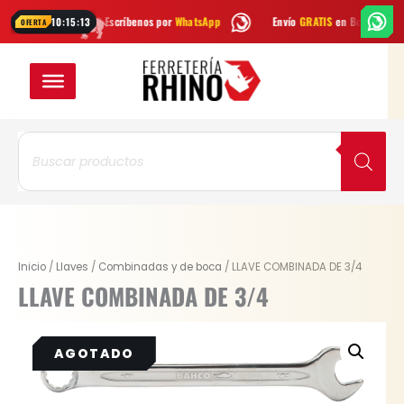
Ir
¿Dudas? Escríbenos por
WhatsApp
Envío
GRATIS
en Bogotá
En
10:15:13
OFERTA
al
contenido
Búsqueda
de
productos
Inicio
/
Llaves
/
Combinadas y de boca
/ LLAVE COMBINADA DE 3/4
LLAVE COMBINADA DE 3/4