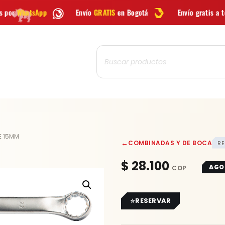
Envío
GRATIS
en Bogotá
Envío gratis a todo Colombia d
Búsqueda
de
productos
E 15MM
←
COMBINADAS Y DE BOCA
RE
$
28.100
AGO
RESERVAR