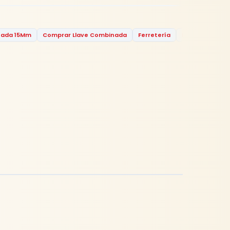
ada 15Mm
Comprar Llave Combinada
Ferretería
Ferretería Rhin