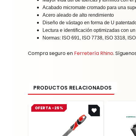
Acabado micromate cromado para una super
Acero aleado de alto rendimiento
Diseño de vástago en forma de U patentad
Lectura e identificación optimizadas con un
Normas: ISO 691, ISO 7738, ISO 3318, ISO
Compra seguro en
Ferretería Rhino
. Sígueno
Original
Current
OFERTA -25%
price
price
was:
is:
$ 20.858.
$ 15.644.