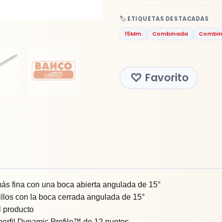
🏷️ ETIQUETAS DESTACADAS
15Mm
Combinada
Combin
Favorito
más fina con una boca abierta angulada de 15°
illos con la boca cerrada angulada de 15°
l producto
l perfil Dynamic Profile™ de 12 puntos