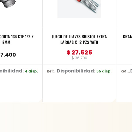
ORTA 134 CTE 1/2 X
JUEGO DE LLAVES BRISTOL EXTRA
GRAT
17MM
LARGAS X 12 PZS YATO
$
27.525
7.400
$
36.700
nibilidad:
Disponibilidad:
4 disp.
55 disp.
Ref: YT-5836
Ref: D-26515