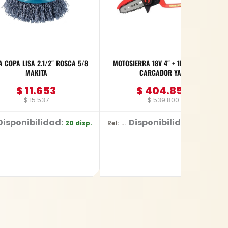
A COPA LISA 2.1/2″ ROSCA 5/8
MOTOSIERRA 18V 4″ + 1BAT 2AMP +
MAKITA
CARGADOR YATO
$
11.653
$
404.850
$
15.537
$
539.800
Disponibilidad:
Disponibilidad:
20 disp.
8 disp.
Ref: YT-828135