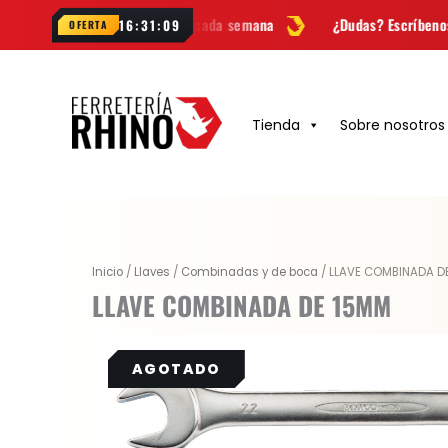
Ir
s
y novedades cada semana
¿Dudas? Escríbenos por
WhatsApp
16:31:08
OFERTA
al
contenido
Tienda
Sobre nosotros
Inicio
/
Llaves
/
Combinadas y de boca
/ LLAVE COMBINADA D
LLAVE COMBINADA DE 15MM