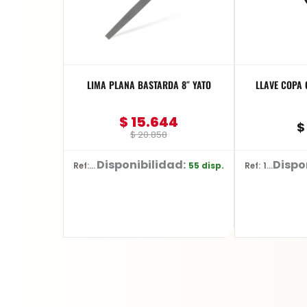
LIMA PLANA BASTARDA 8″ YATO
LLAVE COPA C
$
15.644
$
$
20.858
Disponibilidad:
Dispo
55 disp.
Ref: YT-62229
Ref: 13308