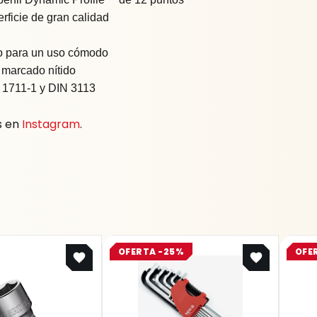
ficie de gran calidad
o para un uso cómodo
 marcado nítido
 1711-1 y DIN 3113
s en
Instagram
.
Original
Current
OFERTA -25%
OFE
price
price
was:
is:
$ 36.700.
$ 27.525.