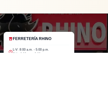
FERRETERÍA RHINO
L-V: 8:00 a.m. - 5:00 p.m.
Sáb: 9:00 am - 2:00 pm
Cra 25 No. 15-58 Paloquemao, Bogotá
D.C.
601 5185040 Línea telefónica
marketing@rhino.com.co