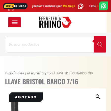
Ir
emana
¿Dudas? Escríbenos por
WhatsApp
Envío
GRATIS
en Bogotá
04:50:50
OFERTA
al
contenido
Búsqueda
de
productos
Inicio
/
Llaves
/
Allen, bristol y Torx
/ LLAVE BRISTOL BAHCO 7/16
LLAVE BRISTOL BAHCO 7/16