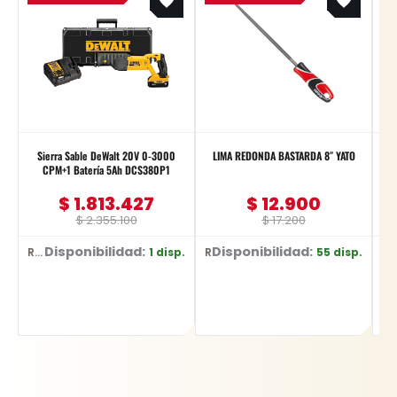
was:
is:
was:
is:
$ 2.355.100.
$ 1.813.427.
$ 17.200.
$ 12.900.
Sierra Sable DeWalt 20V 0-3000
LIMA REDONDA BASTARDA 8″ YATO
CPM+1 Batería 5Ah DCS380P1
$
1.813.427
$
12.900
$
2.355.100
$
17.200
Disponibilidad:
Disponibilidad:
D
1 disp.
55 disp.
Ref: DCS380P1
Ref: YT-62269
Ref: YT-6222