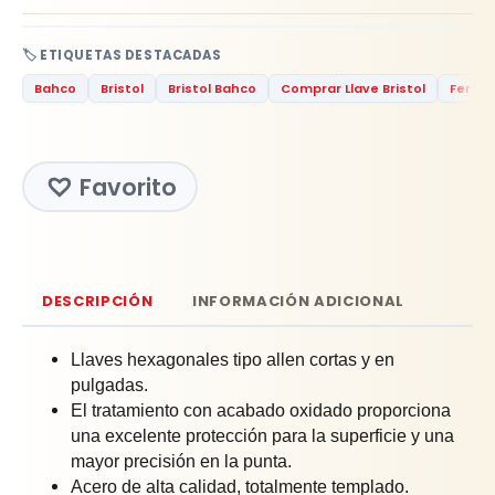
🏷️ ETIQUETAS DESTACADAS
Bahco
Bristol
Bristol Bahco
Comprar Llave Bristol
Ferret
Favorito
DESCRIPCIÓN
INFORMACIÓN ADICIONAL
Llaves hexagonales tipo allen cortas y en
pulgadas.
El tratamiento con acabado oxidado proporciona
una excelente protección para la superficie y una
mayor precisión en la punta.
Acero de alta calidad, totalmente templado.