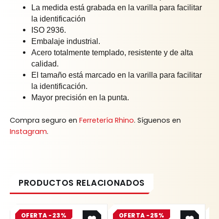
La medida está grabada en la varilla para facilitar
la identificación
ISO 2936.
Embalaje industrial.
Acero totalmente templado, resistente y de alta
calidad.
El tamaño está marcado en la varilla para facilitar
la identificación.
Mayor precisión en la punta.
Compra seguro en
Ferretería Rhino
. Síguenos en
Instagram
.
Original
Current
Original
Current
OFERTA -23%
price
price
OFERTA -25%
price
price