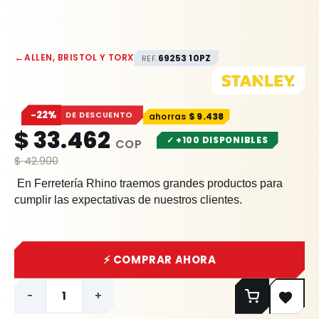
←
ALLEN, BRISTOL Y TORX
69253 10PZ
REF.
−22%
DE DESCUENTO
$
9.438
$
33.462
✓ +100 DISPONIBLES
$
42.900
En Ferretería Rhino traemos grandes productos para
cumplir las expectativas de nuestros clientes.
⚡ COMPRAR AHORA
-
+