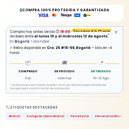
🔒
COMPRA 100% PROTEGIDA Y GARANTIZADA
⏱
Compra hoy antes de las
16:00
(
quedan 6 h 17 min
)
y
*
recíbelo entre
el lunes 10 y el miércoles 12 de agosto
En
Bogotá
: 1 día hábil
✓
Retiro disponible en
Cra. 25 #15-58, Bogotá
— listo en ~4
horas
📦
🚚
📍
COMPRADO
EN PROCESO
ENTREGADO
hoy
sale hoy
10–12 Ago
*
Las fechas son estimadas: pueden variar por festivos, disponibilidad del
transportador o confirmación de la dirección.
🏷️ ETIQUETAS DESTACADAS
Bristol
Comprar Llave Bristol
Ferretería
Ferretería Rhino