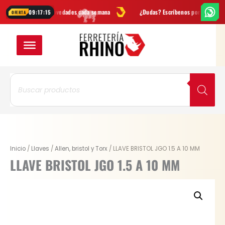
Ir
fertas
y novedades cada semana
¿Dudas? Escríbenos por
WhatsApp
09:17:15
OFERTA
al
contenido
Búsqueda
de
productos
Original
Current
LLAVE
Inicio
/
Llaves
/
Allen, bristol y Torx
/ LLAVE BRISTOL JGO 1.5 A 10 MM
price
price
BRISTOL
LLAVE BRISTOL JGO 1.5 A 10 MM
was:
is:
JGO
$ 42.900.
$ 33.462.
1.5
A
10
MM