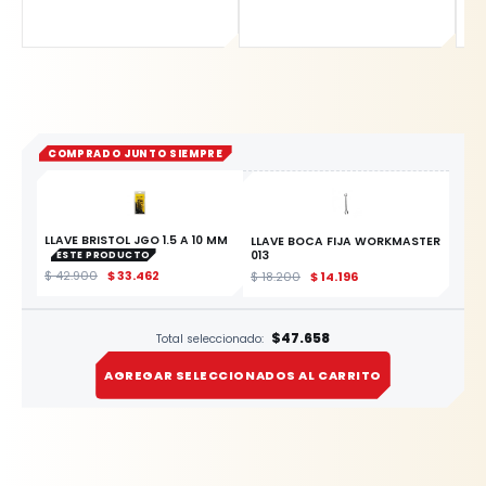
COMPRADO JUNTO SIEMPRE
LLAVE BRISTOL JGO 1.5 A 10 MM
LLAVE BOCA FIJA WORKMASTER
013
ESTE PRODUCTO
$
42.900
$
33.462
$
18.200
$
14.196
$47.658
Total seleccionado:
AGREGAR SELECCIONADOS AL CARRITO