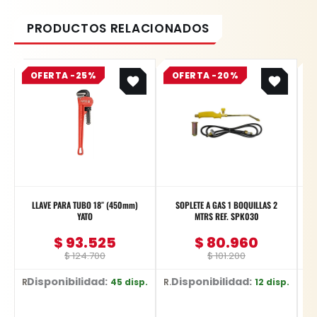
Original
Current
Original
Current
OFERTA -25%
price
price
OFERTA -20%
price
price
was:
is:
was:
is:
$ 124.700.
$ 93.525.
$ 101.200.
$ 80.960.
LLAVE PARA TUBO 18″ (450mm)
SOPLETE A GAS 1 BOQUILLAS 2
YATO
MTRS REF. SPK030
$
93.525
$
80.960
$
124.700
$
101.200
Disponibilidad:
Disponibilidad:
D
45 disp.
12 disp.
Ref: YT-2491
Ref: SPK030
Ref: YT-217