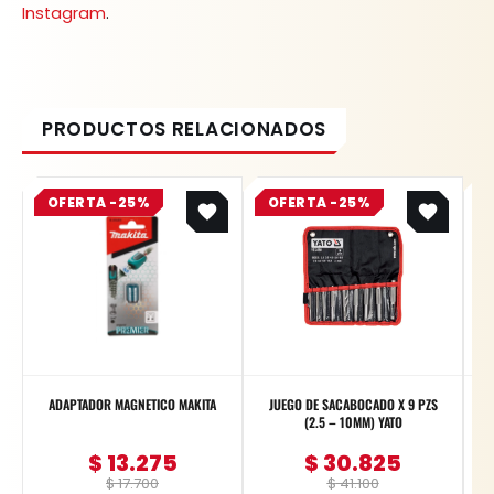
Instagram
.
Original
Current
Original
Current
OFERTA -25%
price
price
OFERTA -25%
price
price
was:
is:
was:
is:
$ 17.700.
$ 13.275.
$ 41.100.
$ 30.825.
ADAPTADOR MAGNETICO MAKITA
JUEGO DE SACABOCADO X 9 PZS
(2.5 – 10MM) YATO
$
13.275
$
30.825
$
17.700
$
41.100