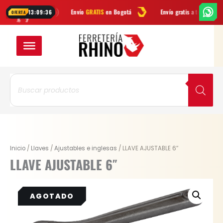
Ir
atsApp
Envío
GRATIS
en Bogotá
Envío gratis a todo Colombia desd
13:09:36
OFERTA
al
contenido
Búsqueda
de
productos
Inicio
/
Llaves
/
Ajustables e inglesas
/ LLAVE AJUSTABLE 6″
LLAVE AJUSTABLE 6″