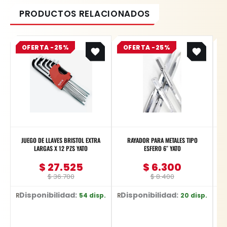
Original
Current
Original
Current
OFERTA -25%
price
price
OFERTA -25%
price
price
was:
is:
was:
is:
$ 36.700.
$ 27.525.
$ 8.400.
$ 6.300.
JUEGO DE LLAVES BRISTOL EXTRA
RAYADOR PARA METALES TIPO
LARGAS X 12 PZS YATO
ESFERO 6″ YATO
$
27.525
$
6.300
$
36.700
$
8.400
Disponibilidad:
Disponibilidad:
D
54 disp.
20 disp.
Ref: YT-5836
Ref: YT-3740
Ref: YT-359