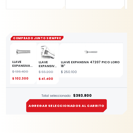
COMPRADO JUNTO SIEMPRE
LLAVE
LLAVE
LLAVE EXPANSIVA 47207 PICO LORO
EXPANSIVA
EXPANSIVA
18"
15" YATO
8"
$
136.400
$
55.200
$
250.100
ESTE
(200mm)
PRODUCTO
YATO
$
102.300
$
41.400
$393.800
Total seleccionado:
AGREGAR SELECCIONADOS AL CARRITO