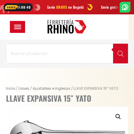
Ir
atsApp
Envío
GRATIS
en Bogotá
Envío gratis a todo Colombia des
11:08:40
OFERTA
al
contenido
Búsqueda
de
productos
Original
Current
LLAVE
Inicio
/
Llaves
/
Ajustables e inglesas
/ LLAVE EXPANSIVA 15″ YATO
price
price
EXPANSIVA
LLAVE EXPANSIVA 15″ YATO
was:
is:
15"
$ 136.400.
$ 102.300.
YATO
cantidad