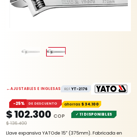
←
AJUSTABLES E INGLESAS
YT-2176
REF.
−25%
DE DESCUENTO
$
34.100
$
102.300
✓ 11 DISPONIBLES
$
136.400
Llave expansiva YATOde 15″ (375mm).
Fabricada en