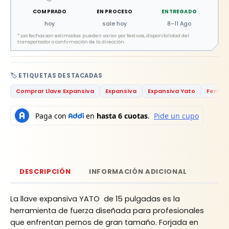
COMPRADO
EN PROCESO
ENTREGADO
hoy
sale hoy
8–11 Ago
*
Las fechas son estimadas: pueden variar por festivos, disponibilidad del
transportador o confirmación de la dirección.
🏷️ ETIQUETAS DESTACADAS
Comprar Llave Expansiva
Expansiva
Expansiva Yato
Ferret
DESCRIPCIÓN
INFORMACIÓN ADICIONAL
La llave expansiva YATO de 15 pulgadas es la
herramienta de fuerza diseñada para profesionales
que enfrentan pernos de gran tamaño.
Forjada en