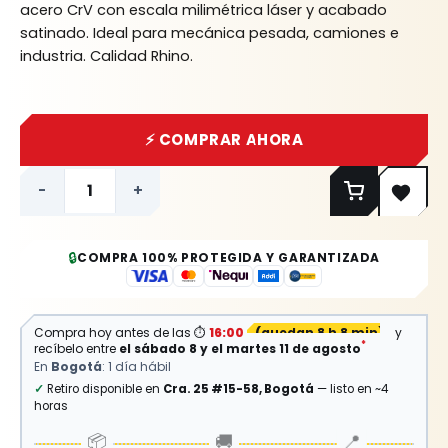
acero CrV con escala milimétrica láser y acabado
satinado.
Ideal para mecánica pesada,
camiones e
industria.
Calidad Rhino.
⚡ COMPRAR AHORA
-
+
🔒
COMPRA 100% PROTEGIDA Y GARANTIZADA
Compra hoy antes de las
⏱
16:00
(
quedan 8 h 8 min
)
y
*
recíbelo entre
el sábado 8 y el martes 11 de agosto
En
Bogotá
: 1 día hábil
✓
Retiro disponible en
Cra. 25 #15-58, Bogotá
— listo en ~4
horas
📦
🚚
📍