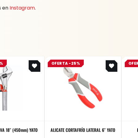
s en
Instagram
.
Original
Current
Original
Current
5%
OFERTA -25%
OFE
price
price
price
price
was:
is:
was:
is:
$ 223.400.
$ 167.550.
$ 31.800.
$ 23.850.
VA 18″ (450mm) YATO
ALICATE CORTAFRÍO LATERAL 6″ YATO