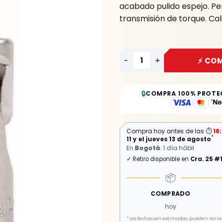
acabado pulido espejo. Per
transmisión de torque. Cal
-
+
⚡ CO
🔒
COMPRA 100% PROTE
Compra hoy antes de las
⏱
16
*
11 y el jueves 13 de agosto
En
Bogotá
: 1 día hábil
✓
Retiro disponible en
Cra. 25 #
📦
COMPRADO
hoy
*
Las fechas son estimadas: pueden variar 