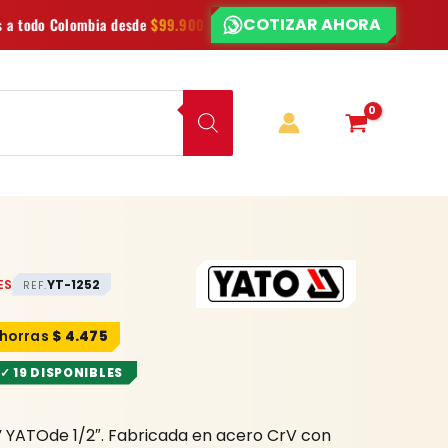
COTIZAR AHORA
¿CHATEAMOS?
desde
$99.900
Las mejores
marcas
en herramientas
Ofe
ES
YT-1252
REF.
$
4.475
✓ 19 DISPONIBLES
” YATOde 1/2″. Fabricada en acero CrV con