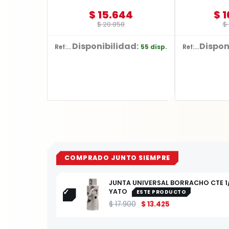
$
15.644
$
1
$
20.858
$
Disponibilidad:
Dispon
55 disp.
Ref: YT-62229
Ref: YT-2177
COMPRADO JUNTO SIEMPRE
JUNTA UNIVERSAL BORRACHO CTE 1
YATO
ESTE PRODUCTO
$
17.900
$
13.425