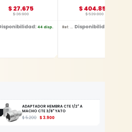
$
27.675
$
404.850
$
36.900
$
539.800
Disponibilidad:
Disponibilidad:
44 disp.
8 disp.
Ref: YT-828135
ADAPTADOR HEMBRA CTE 1/2" A
MACHO CTE 3/8" YATO
$
5.200
$
3.900