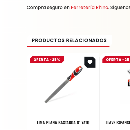
Compra seguro en
Ferretería Rhino
. Sígueno
Original
Current
OFERTA -25%
OFERTA -2
price
price
was:
is:
$ 20.858.
$ 15.644.
LIMA PLANA BASTARDA 8″ YATO
LLAVE EXPANSI