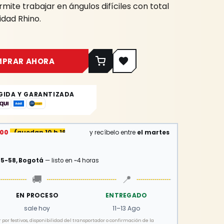
mite trabajar en ángulos difíciles con total
idad Rhino.
MPRAR AHORA
GIDA Y GARANTIZADA
:00
(
quedan 10 h 19 min
)
y recíbelo entre
el martes
15-58, Bogotá
— listo en ~4 horas
🚚
📍
EN PROCESO
ENTREGADO
sale hoy
11–13 Ago
por festivos, disponibilidad del transportador o confirmación de la