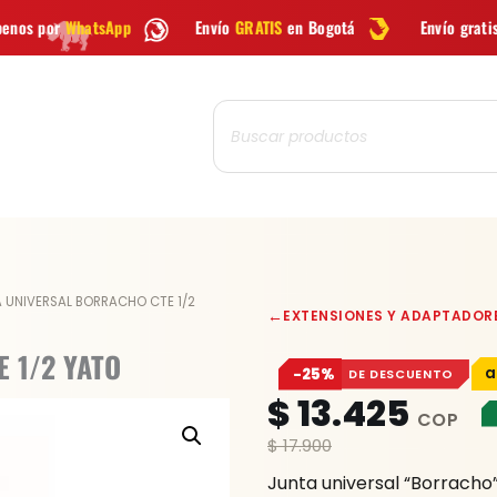
Envío
GRATIS
en Bogotá
Envío gratis a todo Colombia 
Búsqueda
de
productos
JUNTA
 UNIVERSAL BORRACHO CTE 1/2
←
EXTENSIONES Y ADAPTADOR
UNIVERSAL
BORRACHO
 1/2 YATO
−25%
DE DESCUENTO
CTE
$
13.425
1/2
YATO
$
17.900
cantidad
Junta universal “Borracho