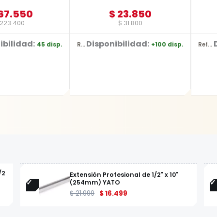
67.550
$
23.850
223.400
$
31.800
ibilidad:
Disponibilidad:
45 disp.
+100 disp.
Ref: YT-2036
Ref: YT-2487
/2
Extensión Profesional de 1/2" x 10"
(254mm) YATO
$
21.999
$
16.499