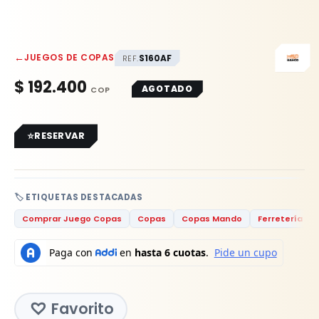
←
JUEGOS DE COPAS
S160AF
REF.
$
192.400
AGOTADO
RESERVAR
🏷️ ETIQUETAS DESTACADAS
Comprar Juego Copas
Copas
Copas Mando
Ferretería
Favorito