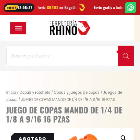
Ir
p
Envío
GRATIS
en Bogotá
Envío gratis a todo Colombia desde
$99.
13:05:37
OFERTA
al
contenido
Búsqueda
de
productos
Inicio
/
Copas y ratchets
/
Copas y juegos de copas
/
Juegos de
copas
/ JUEGO DE COPAS MANDO DE 1/4 DE 1/8 A 9/16 16 PZAS
JUEGO DE COPAS MANDO DE 1/4 DE
1/8 A 9/16 16 PZAS