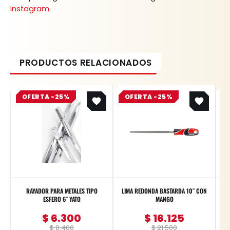
Instagram
.
Original
Current
Original
Current
OFERTA -25%
price
price
OFERTA -25%
price
price
was:
is:
was:
is:
$ 8.400.
$ 6.300.
$ 21.500.
$ 16.125.
RAYADOR PARA METALES TIPO
LIMA REDONDA BASTARDA 10″ CON
Me
ESFERO 6″ YATO
MANGO
$
6.300
$
16.125
$
8.400
$
21.500