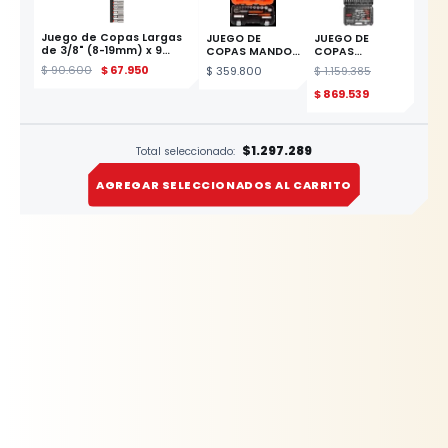
Juego de Copas Largas
JUEGO DE
JUEGO DE
de 3/8" (8-19mm) x 9
COPAS MANDO
COPAS
Piezas YATO
DE 3/8 DE 1/4 A
PROFESIONAL
$
90.600
$
67.950
$
359.800
$
1.159.385
3/8 33 PZAS MM
1/4 3/8 1/2 X
ESTE PRODUCTO
216PZS YATO
$
869.539
$1.297.289
Total seleccionado:
AGREGAR SELECCIONADOS AL CARRITO