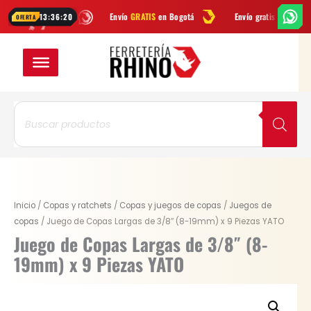
Ir
atsApp
Envío
GRATIS
en Bogotá
Envío gratis a todo Colombia desd
13:36:20
OFERTA
al
contenido
Búsqueda
de
productos
Original
Current
Juego
Inicio
/
Copas y ratchets
/
Copas y juegos de copas
/
Juegos de
price
price
de
copas
/ Juego de Copas Largas de 3/8″ (8-19mm) x 9 Piezas YATO
was:
is:
Copas
Juego de Copas Largas de 3/8″ (8-
$ 90.600.
$ 67.950.
Largas
19mm) x 9 Piezas YATO
de
3/8"
(8-