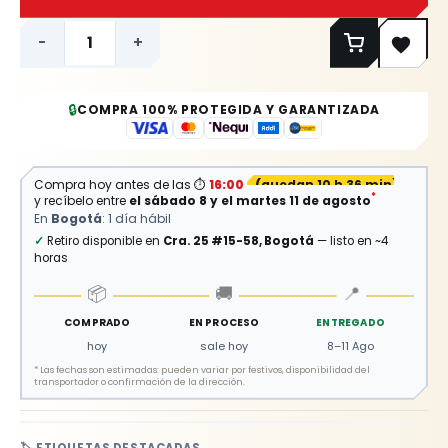
-
+
🔒
COMPRA 100% PROTEGIDA Y GARANTIZADA
Compra hoy antes de las
⏱
16:00
(
quedan 10 h 36 min
)
*
y recíbelo entre
el sábado 8 y el martes 11 de agosto
En
Bogotá
: 1 día hábil
✓
Retiro disponible en
Cra. 25 #15-58, Bogotá
— listo en ~4
horas
📦
🚚
📍
COMPRADO
EN PROCESO
ENTREGADO
hoy
sale hoy
8–11 Ago
*
Las fechas son estimadas: pueden variar por festivos, disponibilidad del
transportador o confirmación de la dirección.