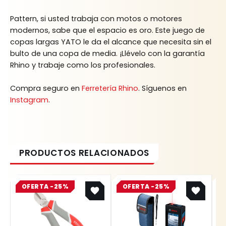
Pattern, si usted trabaja con motos o motores
modernos, sabe que el espacio es oro. Este juego de
copas largas YATO le da el alcance que necesita sin el
bulto de una copa de media. ¡Llévelo con la garantía
Rhino y trabaje como los profesionales.
Compra seguro en
Ferretería Rhino
. Síguenos en
Instagram
.
Original
Current
Original
Current
OFERTA -25%
price
price
OFERTA -25%
price
price
was:
is:
was:
is:
$ 31.800.
$ 23.850.
$ 2.445.100.
$ 1.833.825.