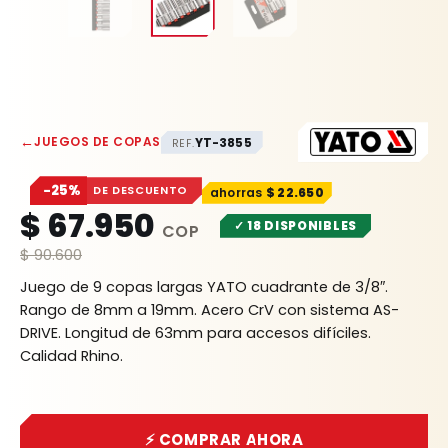
←
JUEGOS DE COPAS
YT-3855
REF.
−25%
DE DESCUENTO
$
22.650
$
67.950
✓ 18 DISPONIBLES
$
90.600
Juego de 9 copas largas YATO cuadrante de 3/8″.
Rango de 8mm a 19mm. Acero CrV con sistema AS-
DRIVE. Longitud de 63mm para accesos difíciles.
Calidad Rhino.
⚡ COMPRAR AHORA