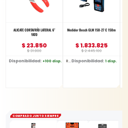
ALICATE CORTAFRÍO LATERAL 6″
Medidor Bosch GLM 150-27 C 150m
L
YATO
$
23.850
$
1.833.825
$
31.800
$
2.445.100
Disponibilidad:
Disponibilidad:
+100 disp.
1 disp.
Ref: YT-2036
Ref: 0601.072.Z00-000
Ref: 1330
COMPRADO JUNTO SIEMPRE