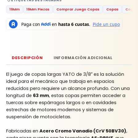
🏷️ ETIQUETAS DESTACADAS
19Mm
19Mm Piezas
Comprar Juego Copas
Copas
Copas
DESCRIPCIÓN
INFORMACIÓN ADICIONAL
El juego de copas largas YATO de 3/8″ es la solución
ideal para el mecánico que trabaja en espacios
reducidos pero requiere un alcance profundo. Con una
longitud de
63 mm
, estas copas permiten acceder a
tuercas sobre espárragos largos o en cavidades
estrechas de motores modernos y sistemas de
suspensión de motocicletas.
Fabricadas en
Acero Cromo Vanadio (CrV 50BV30)
,
cada pieza cuenta con la tecnología
AS-DRIVE
, que