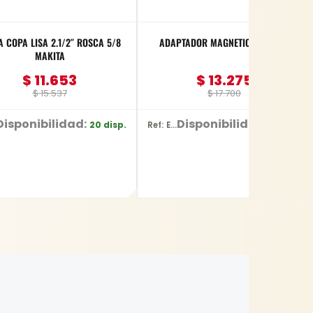
A COPA LISA 2.1/2″ ROSCA 5/8
ADAPTADOR MAGNETICO MAKITA
MAKITA
$
11.653
$
13.275
$
15.537
$
17.700
Disponibilidad:
Disponibilidad:
20 disp.
2 disp.
Ref: E-03442