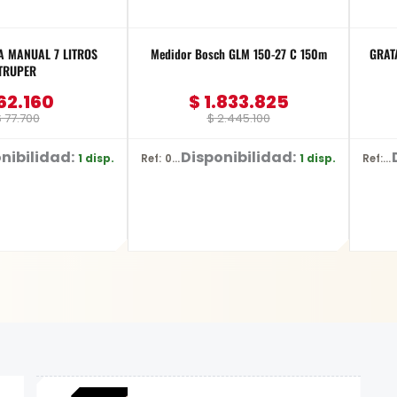
 MANUAL 7 LITROS
Medidor Bosch GLM 150-27 C 150m
GRAT
TRUPER
62.160
$
1.833.825
$
77.700
$
2.445.100
nibilidad:
Disponibilidad:
1 disp.
1 disp.
Ref: 0601.072.Z00-000
Ref: D-26515