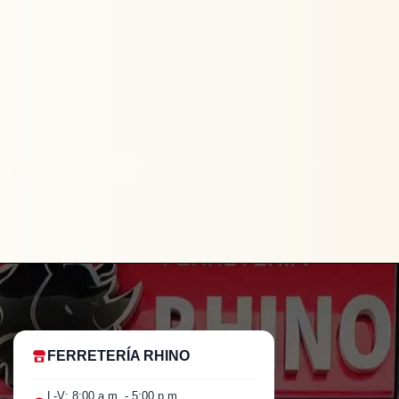
FERRETERÍA RHINO
L-V: 8:00 a.m. - 5:00 p.m.