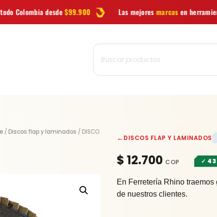
sde
$99.900
Las mejores
marcas
en herramientas
Ofert
Búsqueda
de
productos
DISCO
e
/
Discos flap y laminados
/ DISCO
←
DISCOS FLAP Y LAMINADOS
FLAP
GR
$
12.700
✓ 43
120
DE
En Ferretería Rhino traemos 
4.1/2
de nuestros clientes.
cantidad