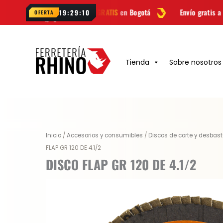
Ir
Envío
GRATIS
en Bogotá
Envío gratis a todo Colombia de
19:29:09
OFERTA
al
contenido
Tienda
Sobre nosotros
Inicio
/
Accesorios y consumibles
/
Discos de corte y desbast
FLAP GR 120 DE 4.1/2
DISCO FLAP GR 120 DE 4.1/2