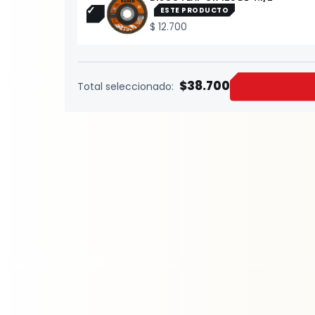
ESTE PRODUCTO
$
12.700
$38.700
Total seleccionado: