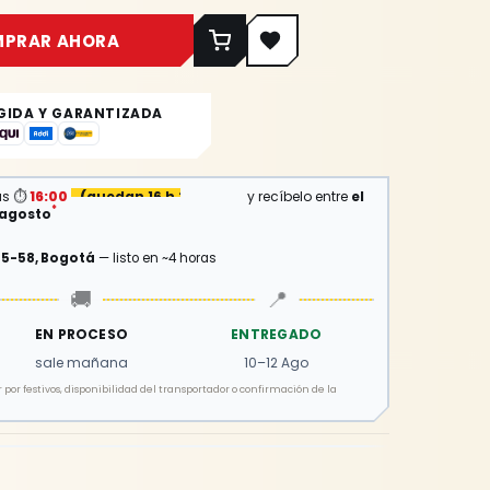
MPRAR AHORA
GIDA Y GARANTIZADA
⏱
as
16:00
(
quedan 16 h 29 min
)
y recíbelo entre
el
*
e agosto
15-58, Bogotá
— listo en ~4 horas
🚚
📍
EN PROCESO
ENTREGADO
sale mañana
10–12 Ago
por festivos, disponibilidad del transportador o confirmación de la