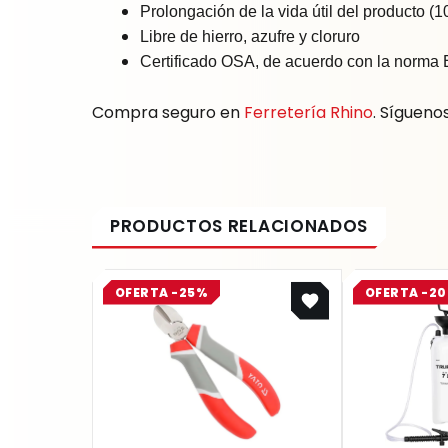
Prolongación de la vida útil del producto (
Libre de hierro, azufre y cloruro
Certificado OSA, de acuerdo con la norm
Compra seguro en
Ferretería Rhino
. Sígueno
Original
Current
OFERTA -25%
OFERTA -2
price
price
was:
is:
$ 31.800.
$ 23.850.