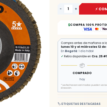
-
+
⚡ CO
🔒
COMPRA 100% PROTE
Compra antes de mañana a l
lunes 10 y el miércoles 12 d
En
Bogotá
: 1 día hábil
✓
Retiro disponible en
Cra. 25 #
📦
COMPRADO
hoy
*
Las fechas son estimadas: pueden variar 
dirección.
🏷️ ETIQUETAS DESTACADAS