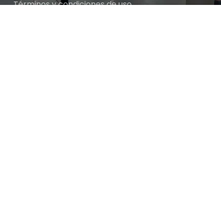
Términos y condiciones de uso
Cambios y devoluciones
$
12.700
Sobre nosotros
DISCO FLAP GR 120 DE 4.1/2
✓ 43 DISPO
Políti