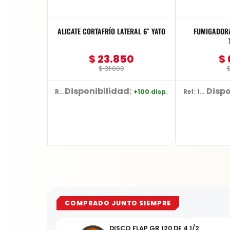
ALICATE CORTAFRÍO LATERAL 6″ YATO
FUMIGADORA
$
23.850
$
$
31.800
Disponibilidad:
Dispo
+100 disp.
Ref: YT-2036
Ref: 1837
COMPRADO JUNTO SIEMPRE
DISCO FLAP GR 120 DE 4.1/2