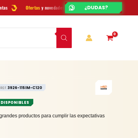
¿CHATEAMOS?
ESCRÍBENOS
as
y novedades cada semana
¿Dudas? Escríbenos por
WhatsApp
3926-115IM-C120
REF.
 DISPONIBLES
grandes productos para cumplir las expectativas