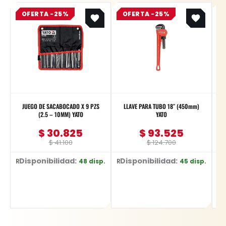
Original
Current
Original
Current
OFERTA -25%
price
price
OFERTA -25%
price
price
was:
is:
was:
is:
$ 41.100.
$ 30.825.
$ 124.700.
$ 93.525.
JUEGO DE SACABOCADO X 9 PZS
LLAVE PARA TUBO 18″ (450mm)
S
(2.5 – 10MM) YATO
YATO
$
30.825
$
93.525
$
41.100
$
124.700
Disponibilidad:
Disponibilidad:
48 disp.
45 disp.
Ref: YT-3590
Ref: YT-2491
Ref: DCS380P