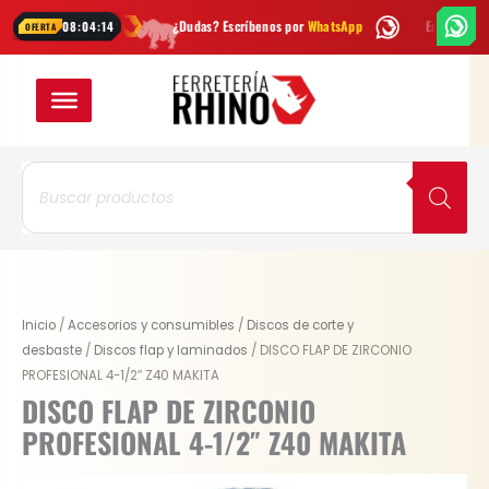
Ir
emana
¿Dudas? Escríbenos por
WhatsApp
Envío
GRATIS
en Bogotá
08:04:14
OFERTA
al
contenido
Búsqueda
de
productos
Inicio
/
Accesorios y consumibles
/
Discos de corte y
desbaste
/
Discos flap y laminados
/ DISCO FLAP DE ZIRCONIO
PROFESIONAL 4-1/2″ Z40 MAKITA
DISCO FLAP DE ZIRCONIO
PROFESIONAL 4-1/2″ Z40 MAKITA