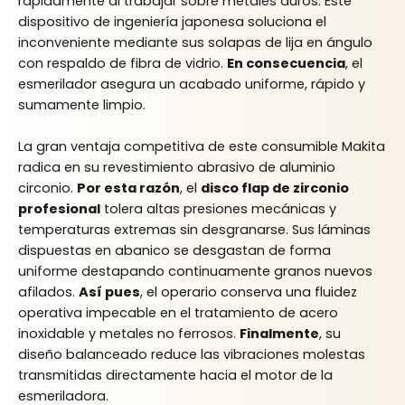
rápidamente al trabajar sobre metales duros.
Este
dispositivo de ingeniería japonesa soluciona el
inconveniente mediante sus solapas de lija en ángulo
con respaldo de fibra de vidrio.
En consecuencia
, el
esmerilador asegura un acabado uniforme, rápido y
sumamente limpio.
La gran ventaja competitiva de este consumible Makita
radica en su revestimiento abrasivo de aluminio
circonio.
Por esta razón
, el
disco flap de zirconio
profesional
tolera altas presiones mecánicas y
temperaturas extremas sin desgranarse.
Sus láminas
dispuestas en abanico se desgastan de forma
uniforme destapando continuamente granos nuevos
afilados.
Así pues
, el operario conserva una fluidez
operativa impecable en el tratamiento de acero
inoxidable y metales no ferrosos.
Finalmente
, su
diseño balanceado reduce las vibraciones molestas
transmitidas directamente hacia el motor de la
esmeriladora.