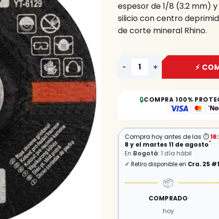
espesor de 1/8 (3.2 mm) y
cantidad
silicio con centro deprimi
de corte mineral Rhino.
-
+
⚡ CO
🔒
COMPRA 100% PROTE
Compra hoy antes de las
⏱
16
*
8 y el martes 11 de agosto
En
Bogotá
: 1 día hábil
✓
Retiro disponible en
Cra. 25 #
📦
COMPRADO
hoy