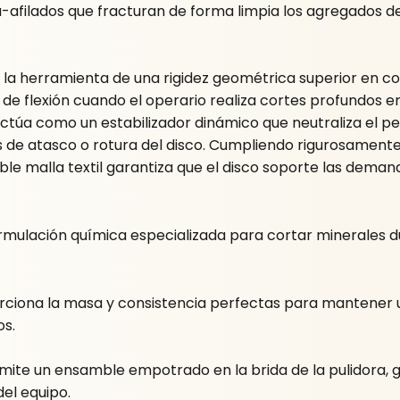
tra-afilados que fracturan de forma limpia los agregados d
a la herramienta de una rigidez geométrica superior en c
de flexión cuando el operario realiza cortes profundos en
úa como un estabilizador dinámico que neutraliza el peli
 de atasco o rotura del disco. Cumpliendo rigurosamente
oble malla textil garantiza que el disco soporte las dem
ormulación química especializada para cortar minerales d
orciona la masa y consistencia perfectas para mantener u
os.
rmite un ensamble empotrado en la brida de la pulidora, 
el equipo.