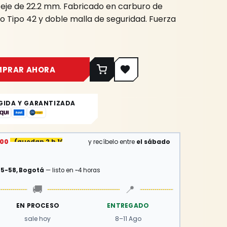
 eje de 22.2 mm. Fabricado en carburo de
do Tipo 42 y doble malla de seguridad. Fuerza
MPRAR AHORA
GIDA Y GARANTIZADA
:00
(
quedan 2 h 10 min
)
y recíbelo entre
el sábado
15-58, Bogotá
— listo en ~4 horas
🚚
📍
EN PROCESO
ENTREGADO
sale hoy
8–11 Ago