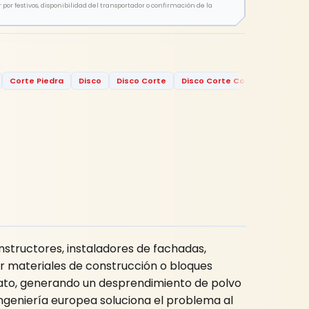
por festivos, disponibilidad del transportador o confirmación de la
Corte Piedra
Disco
Disco Corte
Disco Corte Colombia
Disc
nstructores, instaladores de fachadas,
r materiales de construcción o bloques
iato, generando un desprendimiento de polvo
ingeniería europea soluciona el problema al