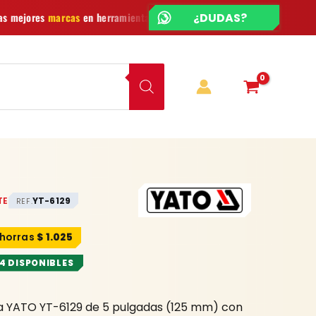
¿CHATEAMOS?
¿DUDAS?
 herramientas
Ofertas
y novedades cada semana
¿Duda
TE
YT-6129
REF.
$
1.025
 4 DISPONIBLES
ra YATO YT-6129 de 5 pulgadas (125 mm) con