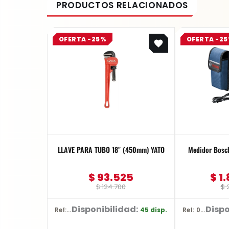
Original
Current
OFERTA -25%
OFERTA -2
price
price
was:
is:
$ 124.700.
$ 93.525.
LLAVE PARA TUBO 18″ (450mm) YATO
Medidor Bosc
$
93.525
$
1.
$
124.700
$
2
Disponibilidad:
Dispo
45 disp.
Ref: YT-2491
Ref: 0601.072.Z00-000