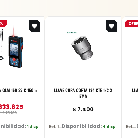
Original
Current
5%
OFE
price
price
was:
is:
$ 2.445.100.
$ 1.833.825.
h GLM 150-27 C 150m
LLAVE COPA CORTA 134 CTE 1/2 X
LI
17MM
833.825
$
7.400
.445.100
nibilidad:
Disponibilidad:
1 disp.
4 disp.
Ref: 13308
Ref: YT-62229