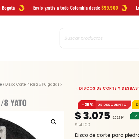
ío gratis a todo Colombia desde
$99.900
Las mejores
marcas
en
Búsqueda
de
productos
Disco
e
/ Disco Corte Piedra 5 Pulgadas x
←
DISCOS DE CORTE Y DESBAS
Corte
Piedra
1/8 YATO
−25%
DE DESCUENTO
5
$
3.075
Pulgadas
✓
x
$
4.100
1/8
Disco de corte para pied
YATO